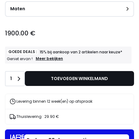
Maten
1900.00 €
GOEDE DEALS :
15% bij aankoop van 2 artikelen naar keuze*
GOEDE
Meer bekijken
Geniet ervan !
DEALS
:
15%
Aantal
1
TOEVOEGEN WINKELMAND
bij
aankoop
van
2
artikelen
Levering binnen 12 week(en) op afspraak
naar
keuze*
Geniet
Thuislevering :
29.90 €
ervan
!