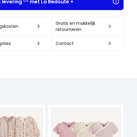
(1)
s levering
met La Redoute +
Gratis en makkelijk
ngskosten
retourneren
pties
Contact