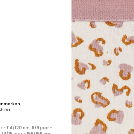
kenmerken
China
r - 114/120 cm, 8/9 jaar -
, 14/15 jaar - 156/159 cm,