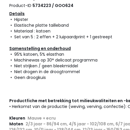
Product-ID
5734223 / GOO624
Details
• Hipster
• Elastische platte tailleband
• Materiaal : katoen
• Set van 5 : 2 effen + 2 luipaardprint + 1 gestreept
Samenstelling en onderhoud
• 95% katoen, 5% elasthan
• Machinewas op 30° delicaat programma
• Niet strijken / geen bleekmiddel
• Niet drogen in de droogtrommel
• Geen droogkuis
Productfiche met betrekking tot milieukwaliteiten en -
• Herkomst van de productie (weving, verving, confectie): 
Kleuren
Mauve + ecru
Maten
2/3 jaar - 86/94 cm, 4/5 jaar - 102/108 cm, 6/7 jaa
126/132 cm, 10/11 jaar - 138/144 cm, 12/13 jaar - 150/153 cm