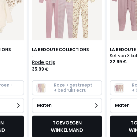
TIONS
LA REDOUTE COLLECTIONS
LA REDOUTE
.
rode prijs
32.99 €
35.99 €
roen + 
Roze + gestreept 
Ro
+ bedrukt ecru
+ 
Maten
Maten
EN
TOEVOEGEN
TO
ND
WINKELMAND
WI