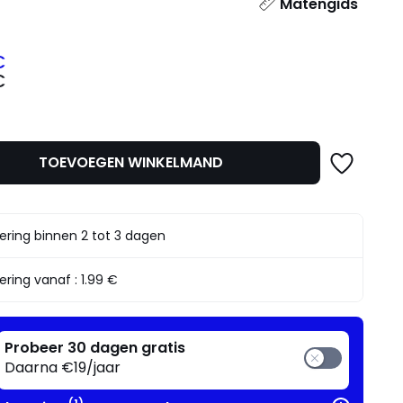
l
Matengids
€
€
TOEVOEGEN WINKELMAND
mma
ering binnen 2 tot 3 dagen
ering vanaf :
1.99 €
Probeer 30 dagen gratis
Daarna €19/jaar