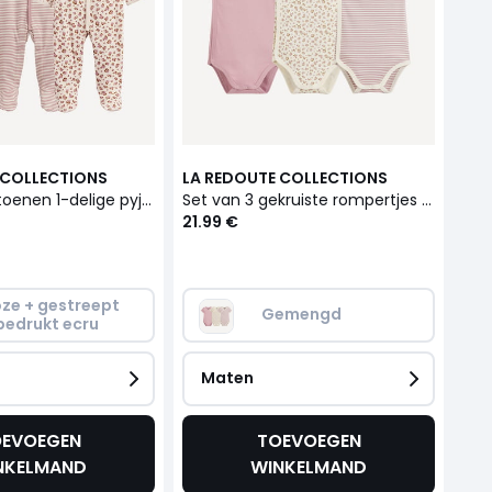
 COLLECTIONS
LA REDOUTE COLLECTIONS
Set van 3 katoenen 1-delige pyjama's, luipaardprint en strepen
Set van 3 gekruiste rompertjes met korte mouwen
21.99 €
ze + gestreept 
Gemengd
bedrukt ecru
Maten
EVOEGEN
TOEVOEGEN
NKELMAND
WINKELMAND