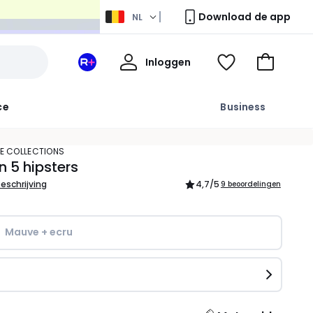
Download de app
NL
Mijn
Inloggen
Mijn
Kijk
Naar
profiel
La
mijn
het
Redoute
wishlist
winkelma
ce
Business
+
ruimte
TE COLLECTIONS
n 5 hipsters
beschrijving
4,7
/5
9 beoordelingen
Mauve + ecru
n