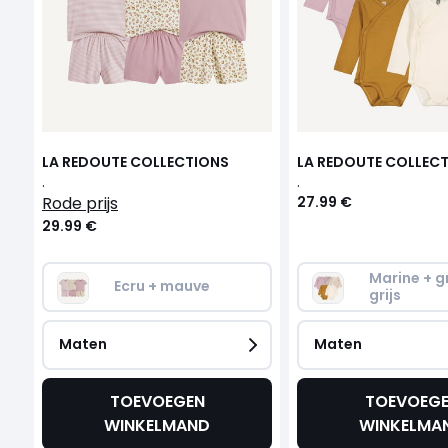
LA REDOUTE COLLECTIONS
LA REDOUTE COLLEC
.
.
rode prijs
27.99 €
29.99 €
Marine + g
Ecru + mauve
grijs
Maten
Maten
TOEVOEGEN
TOEVOEG
WINKELMAND
WINKELMA