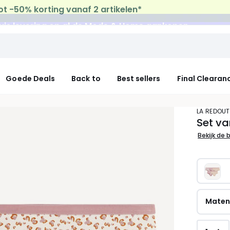
uis levering
op al de Mode & Home aankopen
Goede Deals
Back to
Best sellers
Final Clearan
LA REDOU
Set va
Bekijk de 
Mate