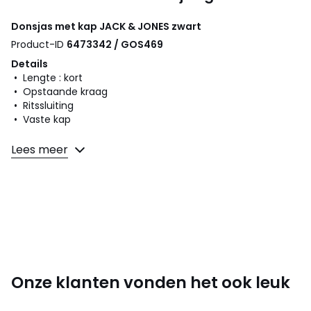
Donsjas met kap
JACK & JONES
zwart
Product-ID
6473342 / GOS469
Details
• Lengte : kort
• Opstaande kraag
• Ritssluiting
• Vaste kap
Samenstelling en onderhoud
Lees meer
• 100% polyester
• Onderhoud : zie etiket
Kleuren
Zwart
Maten
XL
Onze klanten vonden het ook leuk