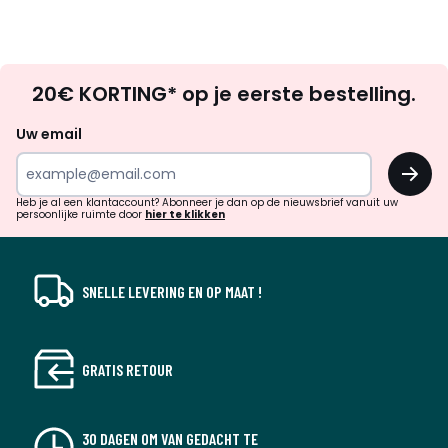
Op
20€ KORTING* op je eerste bestelling.
zoek
naar
Uw email
inspiratie
OK
en
!
verrassingen?
Heb je al een klantaccount? Abonneer je dan op de nieuwsbrief vanuit uw
persoonlijke ruimte door
hier te klikken
SNELLE LEVERING EN OP MAAT !
GRATIS RETOUR
30 DAGEN OM VAN GEDACHT TE