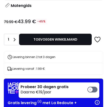
Matengids
43.99
43.99 €
€
79.99 €
-45%
in
plaats
van
Aantal
1
TOEVOEGEN WINKELMAND
79.99
€
45%
korting
Levering binnen 2 tot 3 dagen
toegepast.
Levering vanaf :
1.99 €
Probeer 30 dagen gratis
Daarna €19/jaar
(1)
Gratis levering
met La Redoute +