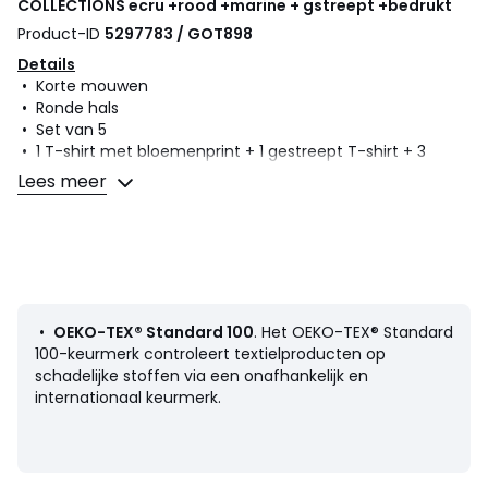
COLLECTIONS
ecru +rood +marine + gstreept +bedrukt
Product-ID
5297783 / GOT898
Details
• Korte mouwen
• Ronde hals
• Set van 5
• 1 T-shirt met bloemenprint + 1 gestreept T-shirt + 3
effen T-shirts
Lees meer
Samenstelling en onderhoud
• 100% katoen
• Wassen op 40°
• Strijken op een lage temperatuur/geen bleekmiddel
• Droogtrommel op lage temperatuur
• Geen droogkuis
•
OEKO-TEX® Standard 100
. Het OEKO-TEX® Standard
100-keurmerk controleert textielproducten op
schadelijke stoffen via een onafhankelijk en
internationaal keurmerk.
Productfiche met betrekking tot milieukwaliteiten en -
kenmerken
• Herkomst van de productie (weving, verving, confectie):
Bangladesh