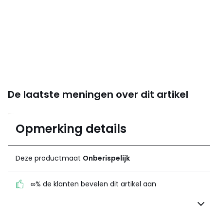
De laatste meningen over dit artikel
5
Opmerking details
3 mening(en)
gemiddelde bereikt
door alle landen
Deze productmaat
Onberispelijk
100% gecertificeerde beoordelingen,
∞% de klanten bevelen dit artikel aan
La Redoute zet zich in
Deze productmaat
Onberispelijk