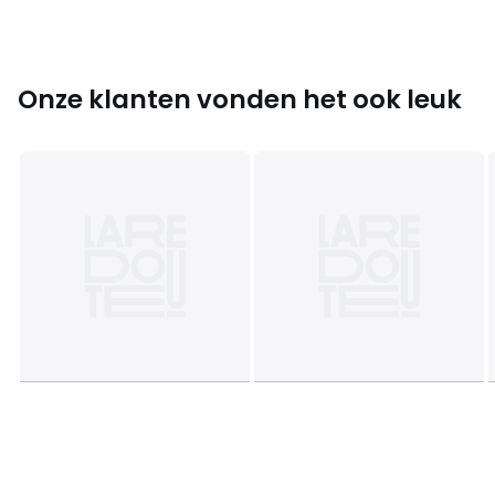
Kleuren
Ecru +rood +marine + gstreept +bedrukt
Maten
5 jaar - 108 cm, 6 jaar - 114 cm, 8 jaar - 126 cm, 10
jaar - 138 cm, 12 jaar - 150 cm, 14 jaar - 156 cm
Onze klanten vonden het ook leuk