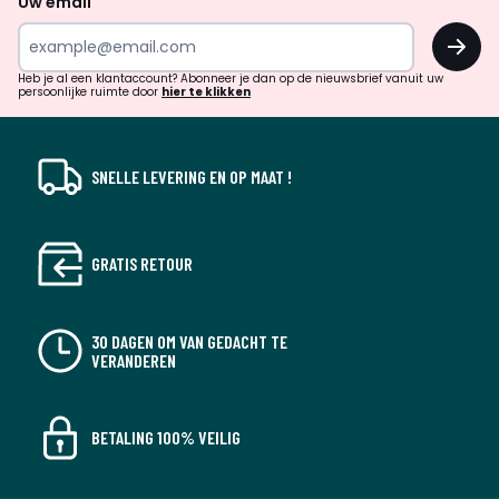
Uw email
inspiratie
OK
en
!
verrassingen?
Heb je al een klantaccount? Abonneer je dan op de nieuwsbrief vanuit uw
persoonlijke ruimte door
hier te klikken
SNELLE LEVERING EN OP MAAT !
GRATIS RETOUR
30 DAGEN OM VAN GEDACHT TE
VERANDEREN
BETALING 100% VEILIG