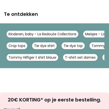
Te ontdekken
Kinderen, baby - La Redoute Collections
Meisjes - La 
Crop tops
Tie dye shirt
Tie dye top
Tommy Hilf
Tommy Hilfiger t shirt blauw
T-shirt set dames
Or
Op
20€ KORTING* op je eerste bestelling.
zoek
naar