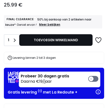
25.99
25.99 €
€.
FINAL CLEARANCE :
50% bij aankoop van 2 artikelen naar
FINAL
Meer bekijken
keuze*
Geniet ervan !
CLEARANCE
:
50%
Aantal
1
TOEVOEGEN WINKELMAND
bij
aankoop
van
2
artikelen
Levering binnen 2 tot 3 dagen
naar
keuze*
Geniet
ervan
Probeer 30 dagen gratis
!
Daarna €19/jaar
(1)
Gratis levering
met La Redoute +