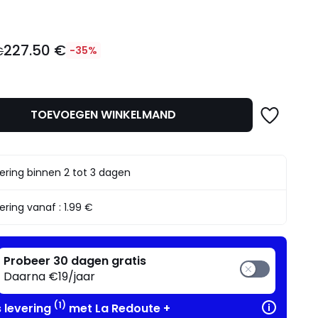
227.50 €
€
-35%
TOEVOEGEN WINKELMAND
t.
ering binnen 2 tot 3 dagen
ering vanaf :
1.99 €
Probeer 30 dagen gratis
Daarna €19/jaar
(1)
s levering
met La Redoute +