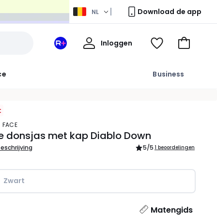
Download de app
NL
Mijn
Inloggen
Mijn
Kijk
Naar
profiel
La
mijn
het
Redoute
wishlist
winkelma
ce
Business
+
ruimte
t
H FACE
 donsjas met kap Diablo Down
beschrijving
5
/5
1 beoordelingen
Zwart
l
Matengids