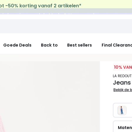
uis levering
op al de Mode & Home aankopen
Goede Deals
Back to
Best sellers
Final Clearan
10% VAN
LA REDOU
Jeans
Bekijk de 
Mate