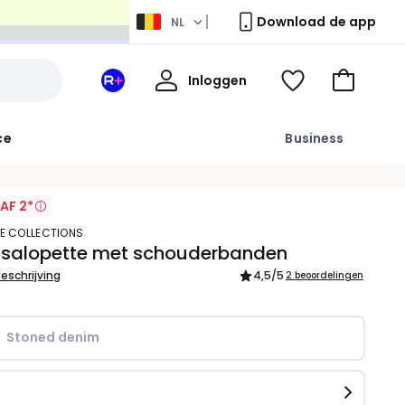
Download de app
NL
Mijn
Inloggen
Mijn
Kijk
Naar
profiel
La
mijn
het
Redoute
wishlist
winkelma
ce
Business
+
ruimte
AF 2*
TE COLLECTIONS
 salopette met schouderbanden
beschrijving
4,5
/5
2 beoordelingen
Stoned denim  
n