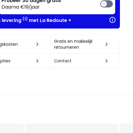
Probeer 30 dagen gratis
Daarna €19/jaar
(1)
s levering
met La Redoute +
Gratis en makkelijk
ngskosten
retourneren
pties
Contact