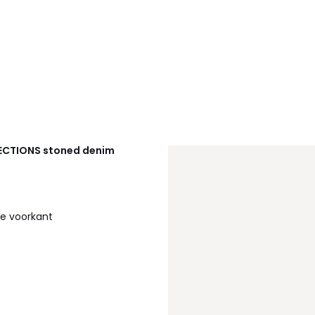
ECTIONS
stoned denim
de voorkant