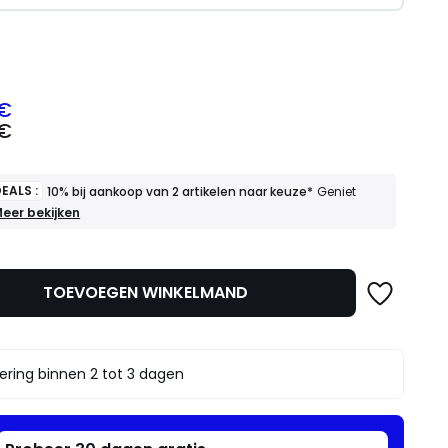
l
 €
 €
EALS :
10% bij aankoop van 2 artikelen naar keuze*
Geniet
OEDE
eer bekijken
EALS
mma
0%
ij
TOEVOEGEN WINKELMAND
ankoop
an
rtikelen
aar
ering binnen 2 tot 3 dagen
euze*
eniet
rvan