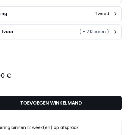
ding
Tweed
Ivoor
( +
2
Kleuren )
l
00 €
TOEVOEGEN WINKELMAND
ering binnen 12 week(en) op afspraak