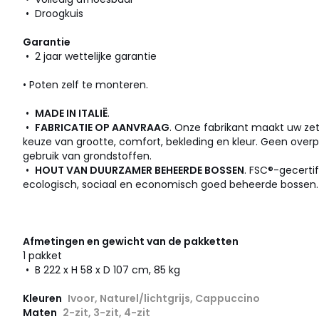
• Droogkuis
Garantie
• 2 jaar wettelijke garantie
• Poten zelf te monteren.
•
MADE IN ITALIË
.
•
FABRICATIE OP AANVRAAG
. Onze fabrikant maakt uw zet
keuze van grootte, comfort, bekleding en kleur. Geen over
gebruik van grondstoffen.
•
HOUT VAN DUURZAMER BEHEERDE BOSSEN
. FSC®-gecerti
ecologisch, sociaal en economisch goed beheerde bossen.
Afmetingen en gewicht van de pakketten
1 pakket
• B 222 x H 58 x D 107 cm, 85 kg
Kleuren
Ivoor, Naturel/lichtgrijs, Cappuccino
Maten
2-zit, 3-zit, 4-zit