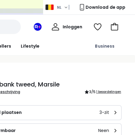
Download de app
NL
Mijn
Inloggen
Mijn
Kijk
Naar
profiel
La
mijn
het
Redoute
wishlist
winkelma
ellers
Lifestyle
Business
+
ruimte
 bank tweed, Marsile
beschrijving
3
/5
1 beoordelingen
l plaatsen
3-zit
rmbaar
Neen