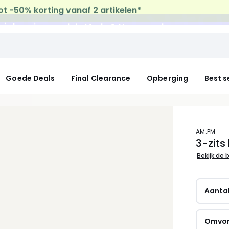
uis levering
op al de Mode & Home aankopen
Goede Deals
Final Clearance
Opberging
Best s
AM.PM
3-zits
Bekijk de 
Aanta
Omvo