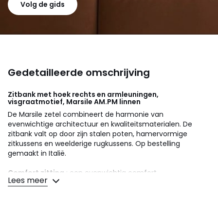
Volg de gids
Gedetailleerde omschrijving
Zitbank met hoek rechts en armleuningen,
visgraatmotief, Marsile
AM.PM
linnen
De Marsile zetel combineert de harmonie van
evenwichtige architectuur en kwaliteitsmaterialen. De
zitbank valt op door zijn stalen poten, hamervormige
zitkussens en weelderige rugkussens. Op bestelling
gemaakt in Italië.
Comfort zitting
: een evenwichtig comfort
Lees meer
Comfort rugleuning
: een evenwichtig comfort
Zitting : standaard hoogte en diepte
Afmetingen