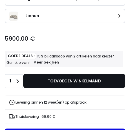
Linnen
5900.00 €
GOEDE DEALS :
15% bij aankoop van 2 artikelen naar keuze*
GOEDE
Meer bekijken
Geniet ervan !
DEALS
:
15%
Aantal
1
TOEVOEGEN WINKELMAND
bij
aankoop
van
2
artikelen
Levering binnen 12 week(en) op afspraak
naar
keuze*
Geniet
Thuislevering :
69.90 €
ervan
!