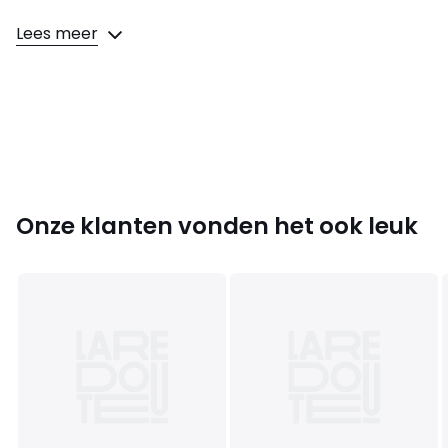
Samenstelling en onderhoud
Lees meer
• Bovenzijde/Schacht : 100% leer
• Voering : 100% leer
• Binnenzool : 100% leer
• Loopzool : 100% elastomeer
Onze klanten vonden het ook leuk
Productfiche met betrekking tot milieukwaliteiten en -
kenmerken
• Herkomst van de productie (stiksel, samenvoeging,
afwerking): India
:
Kleuren
Goudkleur
Maten
27, 29, 30, 31, 32, 33, 34, 35, 36