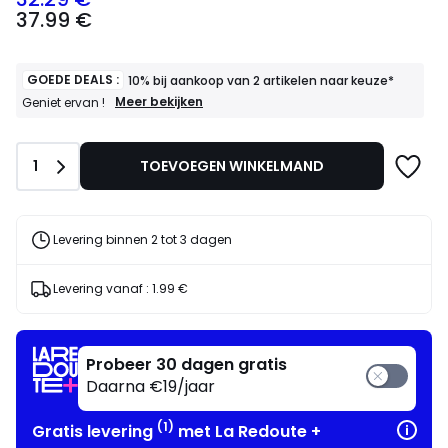
37.99
37.99 €
€
Schrijf
je
in
GOEDE DEALS :
10% bij aankoop van 2 artikelen naar keuze*
voor
GOEDE
Meer bekijken
Geniet ervan !
DEALS
ons
:
programma
10%
om
Aantal
1
TOEVOEGEN WINKELMAND
bij
in
aankoop
plaats
van
daarvan
2
artikelen
te
Levering binnen 2 tot 3 dagen
naar
betalen
keuze*
32.29
Geniet
Levering vanaf :
1.99 €
€.
ervan
!
Probeer 30 dagen gratis
Daarna €19/jaar
(1)
Gratis levering
met La Redoute +