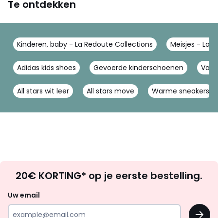
Te ontdekken
Kinderen, baby - La Redoute Collections
Meisjes - La 
Adidas kids shoes
Gevoerde kinderschoenen
Vans
All stars wit leer
All stars move
Warme sneakers
Op
20€ KORTING* op je eerste bestelling.
zoek
naar
Uw email
inspiratie
OK
en