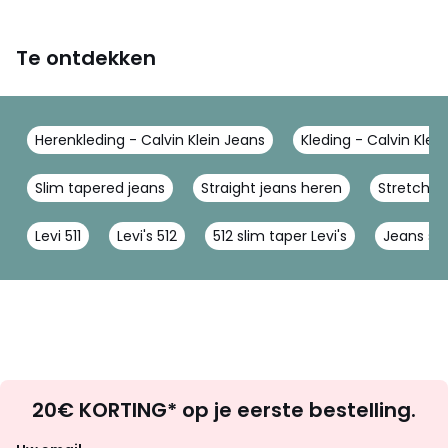
Te ontdekken
Herenkleding - Calvin Klein Jeans
Kleding - Calvin Klei
Slim tapered jeans
Straight jeans heren
Stretch s
Levi 511
Levi's 512
512 slim taper Levi's
Jeans st
Op
20€ KORTING* op je eerste bestelling.
zoek
naar