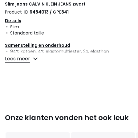
Slim jeans
CALVIN KLEIN JEANS
zwart
Product-ID
6484013 / GPE841
Details
• Slim
• Standaard taille
Samenstelling en onderhoud
• 94% katoen, 4% elastomultiester, 2% elasthan
• Onderhoud : zie etiket
Lees meer
Kleuren
Zwart
Maten
W28 - Lengte 32, W30 - Lengte 34, W34 - Lengte
34
Onze klanten vonden het ook leuk