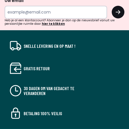
Uw email
inspiratie
OK
en
!
verrassingen?
Heb je al een klantaccount? Abonneer je dan op de nieuwsbrief vanuit uw
persoonlijke ruimte door
hier te klikken
SNELLE LEVERING EN OP MAAT !
GRATIS RETOUR
30 DAGEN OM VAN GEDACHT TE
VERANDEREN
BETALING 100% VEILIG