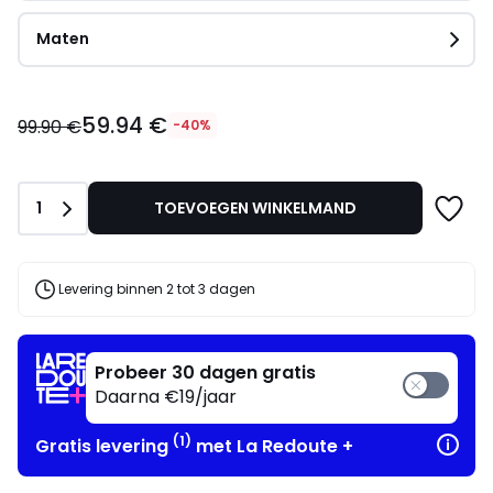
Maten
59.94
59.94 €
€
99.90 €
-40%
in
plaats
van
Aantal
1
TOEVOEGEN WINKELMAND
99.90
€
40%
korting
Levering binnen 2 tot 3 dagen
toegepast.
Probeer 30 dagen gratis
Daarna €19/jaar
(1)
Gratis levering
met La Redoute +