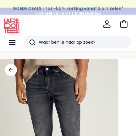
GOEDE DEALS | Tot -50% korting vanaf 2 artikelen*
Profiteer van gratis thuis levering
op al de Mode & Home aankopen
Naar
het
La
winke
Redoute
Menu
Zoeken
Laatst
bekeken
artikelen