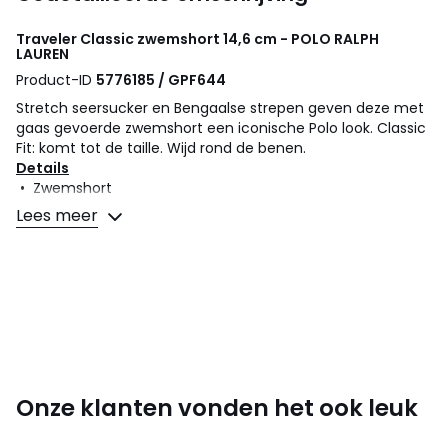
Traveler Classic zwemshort 14,6 cm - POLO RALPH
LAUREN
Product-ID
5776185 / GPF644
Stretch seersucker en Bengaalse strepen geven deze met
gaas gevoerde zwemshort een iconische Polo look. Classic
Fit: komt tot de taille. Wijd rond de benen.
Details
• Zwemshort
• Gestreept motief
Lees meer
• Geschikt voor het zwembad
• Elastische tailleband met tunnelkoord.
• Laterale paspelzakken.
• Zak met knoopsluiting rechtsachter.
• Binnenslip in nettricot.
• Pony geborduurd op linker zoom.
• Label « Polo Ralph Lauren Swimwear » op de zak
achteraan
• Alle maten hebben een binnenbeenlengte van 14,5 cm.
Onze klanten vonden het ook leuk
Maat M : 76 cm taille en 25,5 cm heuphoogte.
Samenstelling en onderhoud