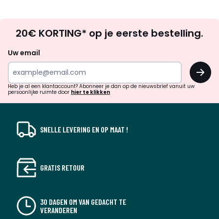
Op
20€ KORTING* op je eerste bestelling.
zoek
naar
Uw email
inspiratie
OK
en
!
verrassingen?
Heb je al een klantaccount? Abonneer je dan op de nieuwsbrief vanuit uw
persoonlijke ruimte door
hier te klikken
SNELLE LEVERING EN OP MAAT !
GRATIS RETOUR
30 DAGEN OM VAN GEDACHT TE
VERANDEREN