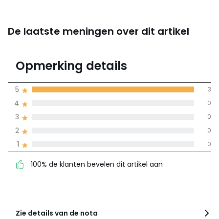
De laatste meningen over dit artikel
5
Opmerking details
3 mening(en)
gemiddelde bereikt
5
3
door alle landen
4
0
3
0
100% gecertificeerde beoordelingen,
La Redoute zet zich in
2
0
100% de klanten bevelen
5
3
1
0
dit artikel aan
4
0
100% de klanten bevelen dit artikel aan
3
0
2
0
1
0
Zie details van de nota