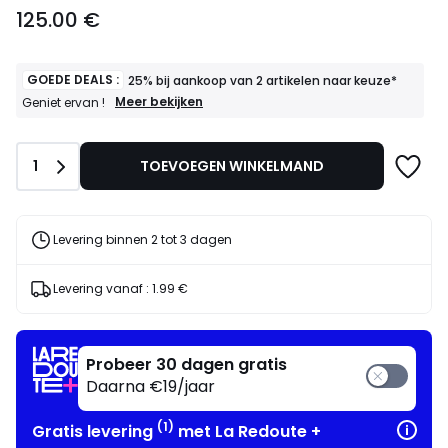
125.00
125.00 €
€.
GOEDE DEALS :
25% bij aankoop van 2 artikelen naar keuze*
GOEDE
Meer bekijken
Geniet ervan !
DEALS
:
25%
Aantal
1
TOEVOEGEN WINKELMAND
bij
aankoop
van
2
artikelen
Levering binnen 2 tot 3 dagen
naar
keuze*
Geniet
Levering vanaf :
1.99 €
ervan
!
Probeer 30 dagen gratis
Daarna €19/jaar
(1)
Gratis levering
met La Redoute +