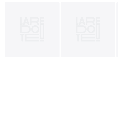
• Voornaamste stof : 68% katoen, 27% polyester, 5%
elasthan
• Voering : 100% polyester
• Onderhoud : zie etiket
Kleuren
Blauw/Wit, Muscaatnoot, Bosgroen, Olijfgroen,
Gestreept perzik, Gestr Roze, Gestreept Groen
Maten
XS, S, M, L, XL, XXL