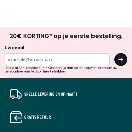
Op
20€ KORTING* op je eerste bestelling.
zoek
naar
Uw email
inspiratie
OK
en
!
verrassingen?
Heb je al een klantaccount? Abonneer je dan op de nieuwsbrief vanuit uw
persoonlijke ruimte door
hier te klikken
SNELLE LEVERING EN OP MAAT !
GRATIS RETOUR