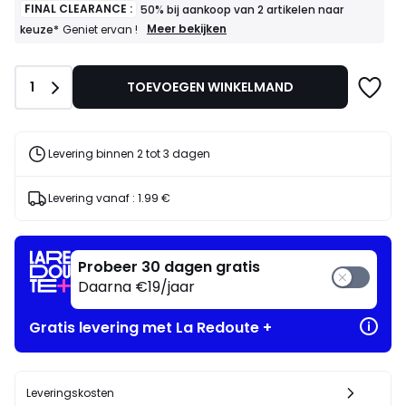
FINAL CLEARANCE :
50% bij aankoop van 2 artikelen naar
FINAL
Meer bekijken
keuze*
Geniet ervan !
CLEARANCE
:
50%
Aantal
1
TOEVOEGEN WINKELMAND
bij
aankoop
van
2
artikelen
Levering binnen 2 tot 3 dagen
naar
keuze*
Geniet
Levering vanaf :
1.99 €
ervan
!
Probeer 30 dagen gratis
Daarna €19/jaar
Gratis levering met La Redoute +
Leveringskosten