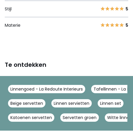
Stijl
5
Materie
5
Te ontdekken
Linnengoed - La Redoute Interieurs
Tafellinnen - La Re
Beige servetten
Linnen servietten
Linnen set
Katoenen servetten
Servetten groen
Witte linnen