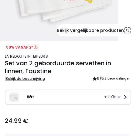
Bekijk vergelijkbare producten
50% VANAF 2*
LA REDOUTE INTERIEURS
Set van 2 geborduurde servetten in
linnen, Faustine
Bekijk de beschrijving
5
/5
2 beoordelingen
Wit
+
1
Kleur
24.99
24.99 €
€.