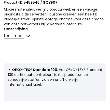
Product-ID
5459545 / GOY907
Mooie materialen, verfijnd borduurwerk en een vleugje
originaliteit, de servetten Faustine creëren een heerlijk
landelijke sfeer. Tijdloze vintage charme voor deze creatie
van onze ontwerpers bij La Redoute Intérieurs.
Omschrijving
• 100% linnen
Lees meer
• Plantaardig borduurwerk
• Zacht aanvoelend
• Afwerking met zoom
• Set van 2 identieke kleuren, verschillende borduurwerken
Onderhoud
• Wassen op 40°
•
OEKO-TEX® Standard 100
. Het OEKO-TEX® Standard
100 certificaat controleert textielproducten op
Afmetingen
schadelijke stoffen via een onafhankelijk,
• 45 x 45 cm
internationaal label.