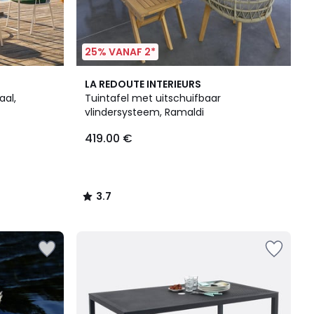
25% VANAF 2*
3.7
LA REDOUTE INTERIEURS
/ 5
aal,
Tuintafel met uitschuifbaar
vlindersysteem, Ramaldi
419.00 €
3.7
/
5