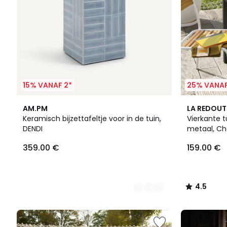
15% VANAF 2*
25% VANAF
3
4.5
AM.PM
LA REDOUT
Kleuren
/ 5
Keramisch bijzettafeltje voor in de tuin,
Vierkante t
DENDI
metaal, C
359.00 €
159.00 €
4.5
/
5