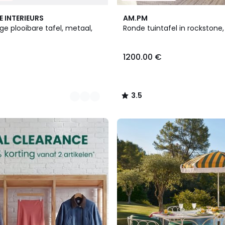
3
3.5
E INTERIEURS
AM.PM
Kleuren
/ 5
e plooibare tafel, metaal,
Ronde tuintafel in rockstone,
1200.00 €
3.5
/
5