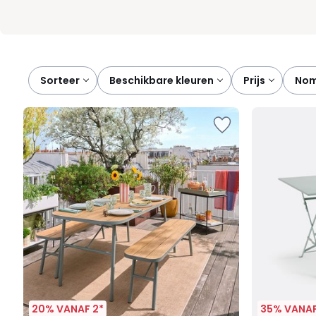
Sorteer
beschikbare kleuren
prijs
no
20% VANAF 2*
35% VANAF