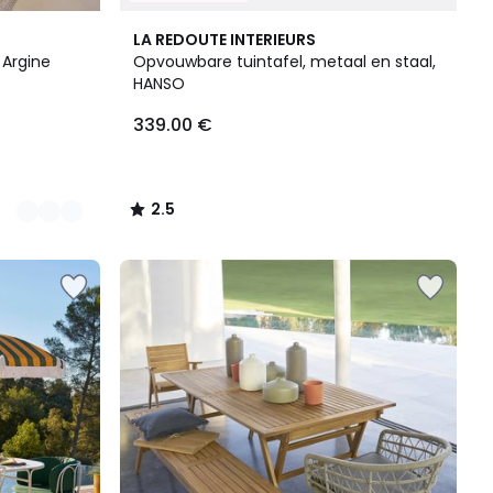
2.5
LA REDOUTE INTERIEURS
/ 5
 Argine
Opvouwbare tuintafel, metaal en staal,
HANSO
339.00 €
2.5
/
5