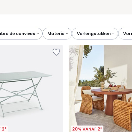
mbre de convives
materie
verlengstukken
vo
 2*
20% VANAF 2*