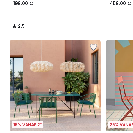
199.00 €
459.00 €
2.5
/
5
15% VANAF 2*
25% VANAF