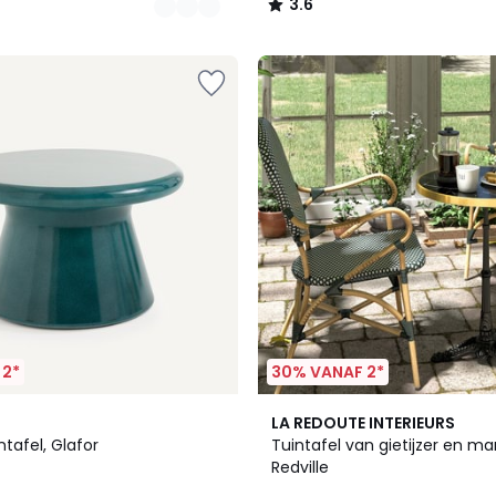
3.6
/
5
 2*
30% VANAF 2*
4.2
LA REDOUTE INTERIEURS
/ 5
tafel, Glafor
Tuintafel van gietijzer en ma
Redville