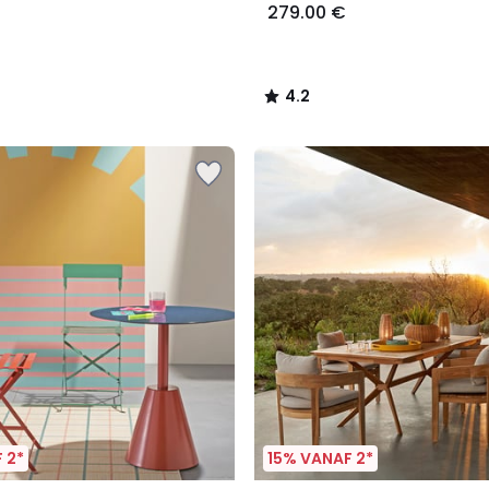
279.00 €
4.2
/
5
 2*
15% VANAF 2*