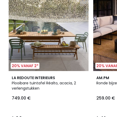
20% VANAF 2*
20% VANAF
3.3
2
4.1
LA REDOUTE INTERIEURS
AM.PM
/ 5
Kleuren
/ 5
Plooibare tuintafel Réalto, acacia, 2
Ronde bijze
verlengstukken
749.00 €
259.00 €