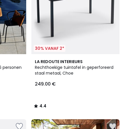
30% VANAF 2*
4.4
LA REDOUTE INTERIEURS
/ 5
 6 personen
Rechthoekige tuintafel in geperforeerd
staal metaal, Choe
249.00 €
4.4
/
5