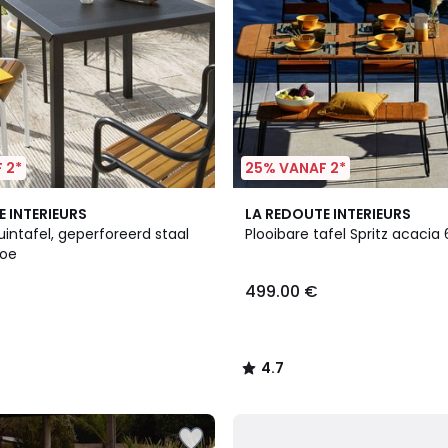
 2*
25% VANAF 2*
4.7
E INTERIEURS
LA REDOUTE INTERIEURS
/ 5
uintafel, geperforeerd staal
Plooibare tafel Spritz acacia
hoe
499.00 €
4.7
/
5