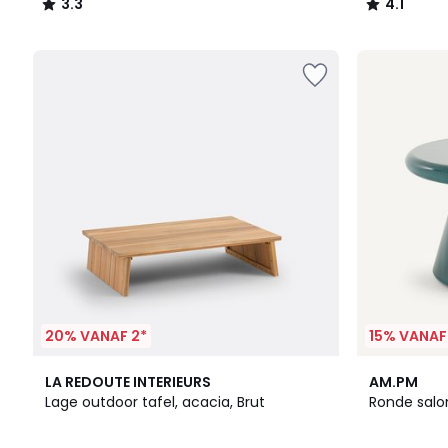
3.3
4.1
/
/
5
5
20% VANAF 2*
15% VANAF
2.5
LA REDOUTE INTERIEURS
AM.PM
/ 5
Lage outdoor tafel, acacia, Brut
Ronde salon