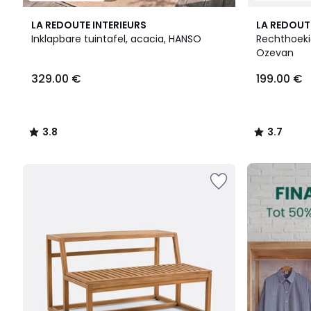
3.8
4
3.7
LA REDOUTE INTERIEURS
LA REDOUT
/ 5
Kleuren
/ 5
Inklapbare tuintafel, acacia, HANSO
Rechthoekig
Ozevan
329.00
329.00 €
199.00 €
€.
3.8
3.7
/
/
5
5
FINAL
CLEARANCE