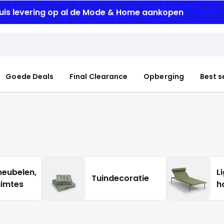
uis levering
op al de Mode & Home aankopen
Goede Deals
Final Clearance
Opberging
Best s
eubelen,
L
Tuindecoratie
uimtes
h