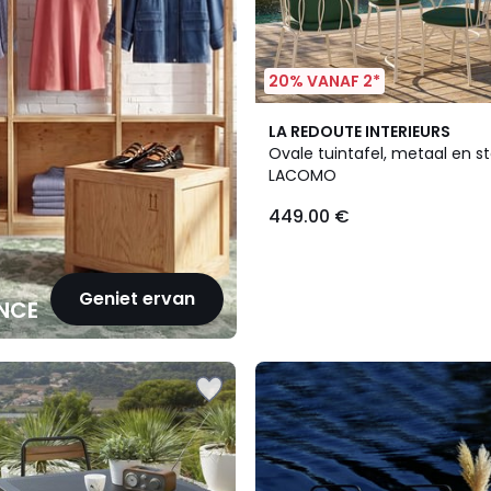
20% VANAF 2*
LA REDOUTE INTERIEURS
Ovale tuintafel, metaal en st
LACOMO
449.00 €
Geniet ervan
NCE