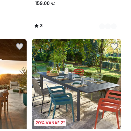
159.00 €
3
/
5
20% VANAF 2*