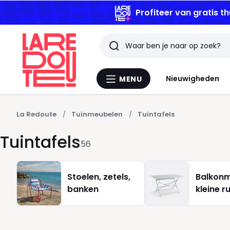
Profiteer van gratis th
Zoeken
Laatst
Nieuwigheden
MENU
Menu
bekeken
La
Redoute
artikelen
La Redoute
Tuinmeubelen
Tuintafels
Tuintafels
56
Stoelen, zetels,
Balkonm
banken
kleine r