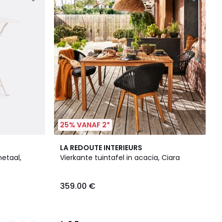
25% VANAF 2*
3.7
LA REDOUTE INTERIEURS
/ 5
metaal,
Vierkante tuintafel in acacia, Ciara
359.00 €