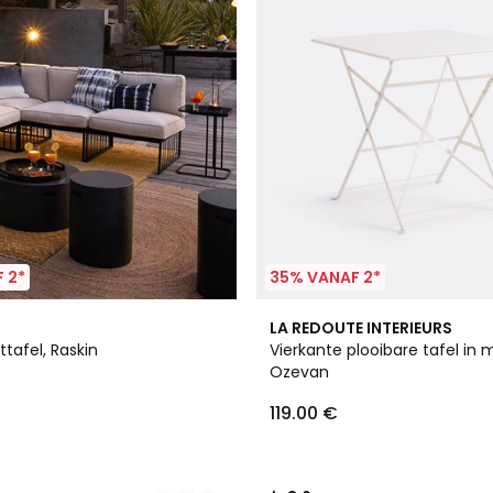
 2*
35% VANAF 2*
3
3.6
LA REDOUTE INTERIEURS
Kleuren
/ 5
ttafel, Raskin
Vierkante plooibare tafel in 
Ozevan
119.00 €