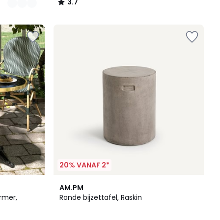
3.7
/
5
20% VANAF 2*
3
3
AM.PM
Kleuren
/
rmer,
Ronde bijzettafel, Raskin
5