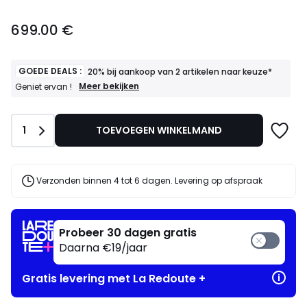
699.00
699.00 €
€.
GOEDE DEALS :
20% bij aankoop van 2 artikelen naar keuze*
GOEDE
Meer bekijken
Geniet ervan !
DEALS
:
20%
Aantal
1
TOEVOEGEN WINKELMAND
bij
aankoop
van
2
artikelen
Verzonden binnen 4 tot 6 dagen. Levering op afspraak
naar
keuze*
Geniet
ervan
Probeer 30 dagen gratis
!
Daarna €19/jaar
Gratis levering met La Redoute +