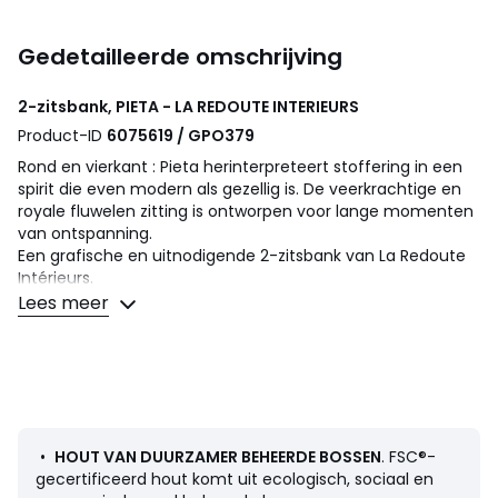
Gedetailleerde omschrijving
2-zitsbank, PIETA - LA REDOUTE INTERIEURS
Product-ID
6075619 / GPO379
Rond en vierkant : Pieta herinterpreteert stoffering in een
spirit die even modern als gezellig is. De veerkrachtige en
royale fluwelen zitting is ontworpen voor lange momenten
van ontspanning.
Een grafische en uitnodigende 2-zitsbank van La Redoute
Intérieurs.
Lees meer
Comfort zitting
: een evenwichtig comfort
Comfort rugleuning
: stevig comfort
Afmetingen
• Lengte : 164 cm
• Hoogte : 66 cm
• Diepte : 90 cm
•
HOUT VAN DUURZAMER BEHEERDE BOSSEN
. FSC®-
• Zitting : B118 x H45 x D60 cm
gecertificeerd hout komt uit ecologisch, sociaal en