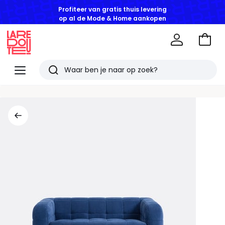
Profiteer van gratis thuis levering
op al de Mode & Home aankopen
Naar
het
La
winke
Redoute
Menu
Zoeken
Laatst
bekeken
artikelen