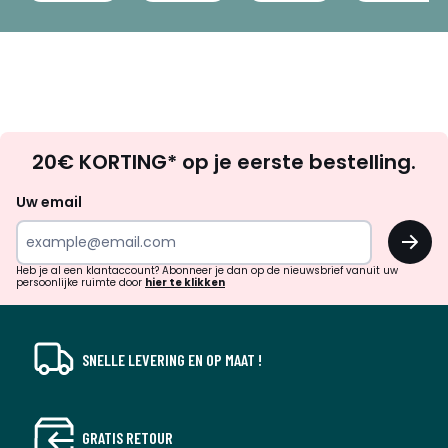
Op
20€ KORTING* op je eerste bestelling.
zoek
naar
Uw email
inspiratie
OK
en
!
verrassingen?
Heb je al een klantaccount? Abonneer je dan op de nieuwsbrief vanuit uw
persoonlijke ruimte door
hier te klikken
SNELLE LEVERING EN OP MAAT !
GRATIS RETOUR