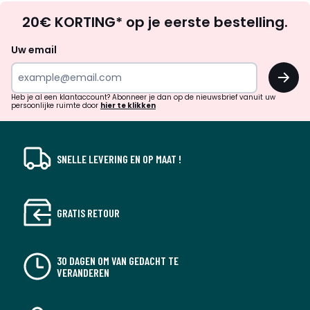
Op
20€ KORTING* op je eerste bestelling.
zoek
naar
Uw email
inspiratie
OK
en
!
verrassingen?
Heb je al een klantaccount? Abonneer je dan op de nieuwsbrief vanuit uw
persoonlijke ruimte door
hier te klikken
SNELLE LEVERING EN OP MAAT !
GRATIS RETOUR
30 DAGEN OM VAN GEDACHT TE
VERANDEREN