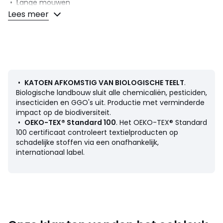
• Lange mouwen
• Polo/hemdskraag
Lees meer
Samenstelling en onderhoud
• Voornaamste stof : 100% katoen
• 2de stof : 75% katoen, 25% polyester
• Onderhoud : zie etiket
•
KATOEN AFKOMSTIG VAN BIOLOGISCHE TEELT
.
Biologische landbouw sluit alle chemicaliën, pesticiden,
insecticiden en GGO's uit. Productie met verminderde
impact op de biodiversiteit.
Kleuren
Marineblauw
•
OEKO-TEX® Standard 100
. Het OEKO-TEX® Standard
Maten
3 jaar - 94 cm, 4 jaar - 102 cm
100 certificaat controleert textielproducten op
schadelijke stoffen via een onafhankelijk,
internationaal label.