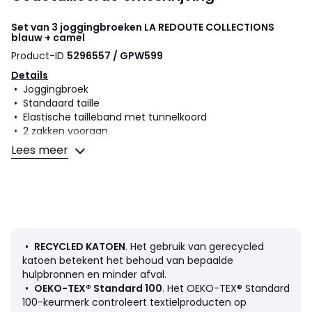
Set van 3 joggingbroeken
LA REDOUTE COLLECTIONS
blauw + camel
Product-ID
5296557 / GPW599
Details
• Joggingbroek
• Standaard taille
• Elastische tailleband met tunnelkoord
• 2 zakken vooraan
• Elastisch onderaan de pijpen
Lees meer
• Set van 3
Samenstelling en onderhoud
• 100% katoen
• Minstens 20 % gerecycled katoen
• Machinewas op 30° delicaat programma
• Strijken op lage temperatuur / geen bleekmiddel
•
RECYCLED KATOEN
. Het gebruik van gerecycled
• Droogtrommel op lage temperatuur
katoen betekent het behoud van bepaalde
• Geen droogkuis
hulpbronnen en minder afval.
•
OEKO-TEX® Standard 100
. Het OEKO-TEX® Standard
100-keurmerk controleert textielproducten op