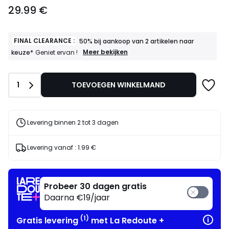
29.99
29.99 €
€.
FINAL CLEARANCE :
50% bij aankoop van 2 artikelen naar
FINAL
Meer bekijken
keuze*
Geniet ervan !
CLEARANCE
:
50%
Aantal
1
TOEVOEGEN WINKELMAND
bij
aankoop
van
2
artikelen
Levering binnen 2 tot 3 dagen
naar
keuze*
Geniet
Levering vanaf :
1.99 €
ervan
!
Probeer 30 dagen gratis
Daarna €19/jaar
(1)
Gratis levering
met La Redoute +