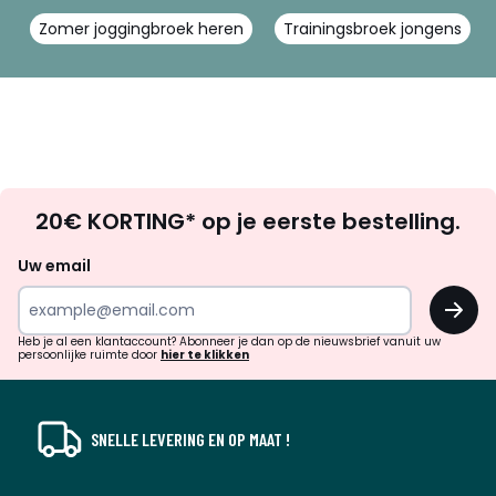
Zomer joggingbroek heren
Trainingsbroek jongens
Op
20€ KORTING* op je eerste bestelling.
zoek
naar
Uw email
inspiratie
OK
en
!
verrassingen?
Heb je al een klantaccount? Abonneer je dan op de nieuwsbrief vanuit uw
persoonlijke ruimte door
hier te klikken
SNELLE LEVERING EN OP MAAT !