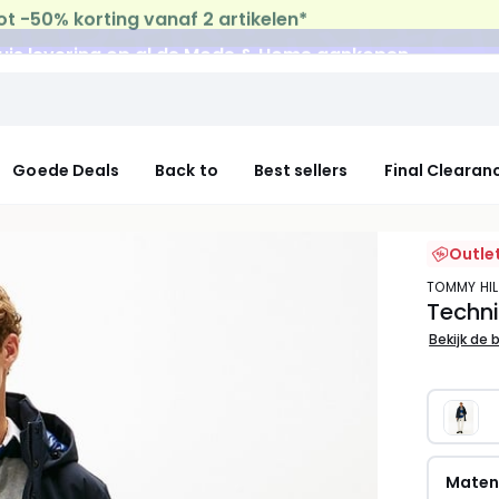
uis levering
op al de Mode & Home aankopen
Goede Deals
Back to
Best sellers
Final Clearan
Outle
TOMMY HI
Techni
Bekijk de 
Mate