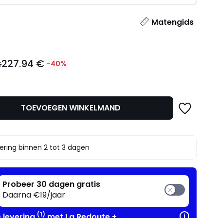
l
Matengids
227.94 €
€
-40%
TOEVOEGEN WINKELMAND
t.
ering binnen 2 tot 3 dagen
Probeer 30 dagen gratis
Daarna €19/jaar
(1)
s levering
met La Redoute +