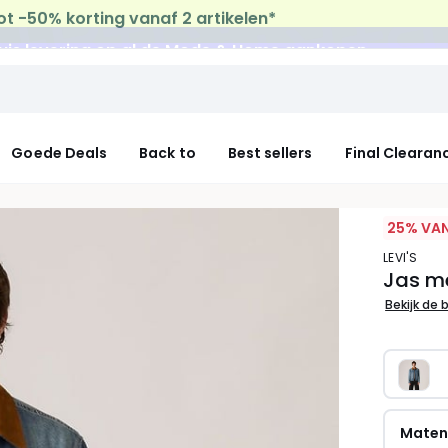
uis levering
op al de Mode & Home aankopen
Goede Deals
Back to
Best sellers
Final Clearan
25% VAN
LEVI'S
Jas me
Bekijk de 
Mate