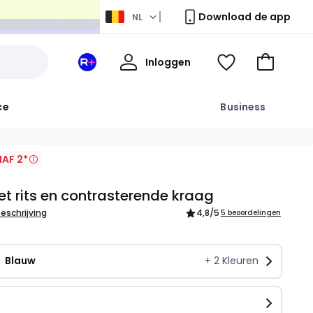
Download de app
NL
Mijn
Inloggen
Mijn
Kijk
Naar
profiel
La
mijn
het
Redoute
wishlist
winkelma
ce
Business
+
ruimte
AF 2*
t rits en contrasterende kraag
beschrijving
4,8
/5
5 beoordelingen
Blauw
+
2
Kleuren
n