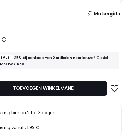
l
Matengids
 €
EALS :
25% bij aankoop van 2 artikelen naar keuze*
Geniet
OEDE
eer bekijken
EALS
5%
ij
TOEVOEGEN WINKELMAND
ankoop
an
rtikelen
aar
ering binnen 2 tot 3 dagen
euze*
eniet
rvan
ering vanaf :
1.99 €