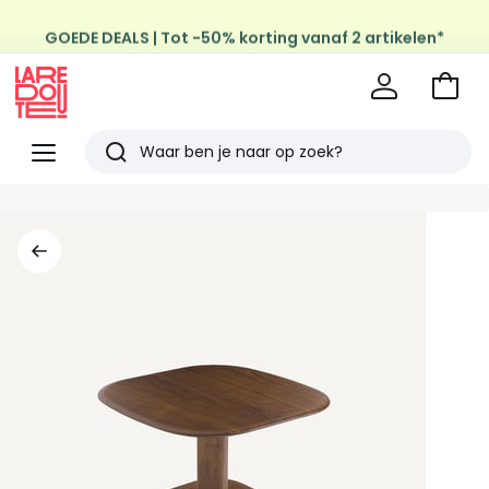
GOEDE DEALS | Tot -50% korting vanaf 2 artikelen*
Profiteer van gratis thuis levering
op al de Mode & Home aankopen
Naar
het
La
winke
Redoute
Menu
Zoeken
Laatst
bekeken
artikelen