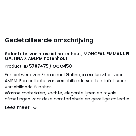
Gedetailleerde omschrijving
Salontafel van massief notenhout, MONCEAU
EMMANUEL
GALLINA X AM.PM
notenhout
Product-ID
5787475 / GQC450
Een ontwerp van Emmanuel Gallina, in exclusiviteit voor
AMPM. Een collectie van verschillende soorten tafels voor
verschillende functies.
Warme materialen, zachte, elegante lijnen en royale
afmetingen voor deze comfortabele en gezellige collectie.
Lees meer
Een salontafel voor kleinere ruimtes, met een functioneel
tafelblad.
Het formaat, de lijnen en de afgeronde hoeken maken van
deze tafel een elegant en veelzijdig stuk dat je naar
believen kunt verplaatsen.