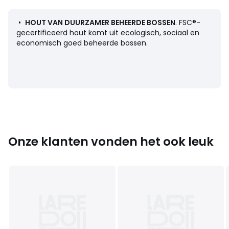
Omschrijving
•
HOUT VAN DUURZAMER BEHEERDE BOSSEN
. FSC®-
• Bovenblad en poten van massief notenhout met
gecertificeerd hout komt uit ecologisch, sociaal en
polyurethaan afwerking
economisch goed beheerde bossen.
• Organisch tafelblad met afwerking in vliegtuigvleugel
Afmetingen
• Breedte : 60 cm
• Hoogte : 40 cm
• Diepte : 60 cm
• Zelf te monteren.
Onze klanten vonden het ook leuk
Afmetingen en gewicht van de pakketten
1 pakket
• B71 x H15 x D71 cm, 19 kg
Kleuren
Notenhout
Maten
één maat