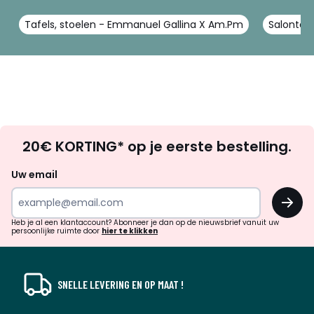
Tafels, stoelen - Emmanuel Gallina X Am.Pm
Salontaf
Op
20€ KORTING* op je eerste bestelling.
zoek
naar
Uw email
inspiratie
OK
en
!
verrassingen?
Heb je al een klantaccount? Abonneer je dan op de nieuwsbrief vanuit uw
persoonlijke ruimte door
hier te klikken
SNELLE LEVERING EN OP MAAT !