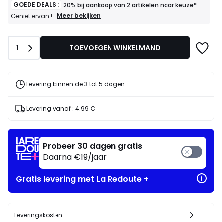
GOEDE DEALS :
20% bij aankoop van 2 artikelen naar keuze*
GOEDE
Meer bekijken
Geniet ervan !
DEALS
:
20%
Aantal
1
TOEVOEGEN WINKELMAND
bij
aankoop
van
2
artikelen
Levering binnen de 3 tot 5 dagen
naar
keuze*
Geniet
Levering vanaf :
4.99 €
ervan
!
Probeer 30 dagen gratis
Daarna €19/jaar
Gratis levering met La Redoute +
Leveringskosten