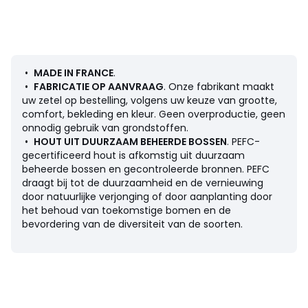
perfect is !
Comfort zitting
: stevig comfort
Comfort rugleuning
: een evenwichtig comfort
•
MADE IN FRANCE
.
Afmetingen
•
FABRICATIE OP AANVRAAG
. Onze fabrikant maakt
• Lengte : 349 cm
uw zetel op bestelling, volgens uw keuze van grootte,
• Hoogte : 79 cm
comfort, bekleding en kleur. Geen overproductie, geen
• Diepte : 107 cm
onnodig gebruik van grondstoffen.
• Zitting : B236 x H44 x D61 cm
•
HOUT UIT DUURZAAM BEHEERDE BOSSEN
. PEFC-
• Gewicht: 107 kg
gecertificeerd hout is afkomstig uit duurzaam
beheerde bossen en gecontroleerde bronnen. PEFC
Omschrijving
draagt bij tot de duurzaamheid en de vernieuwing
•
Bekleding
: 95% polyester, 5% polyamide 350 g/m2
door natuurlijke verjonging of door aanplanting door
chenille chinée
het behoud van toekomstige bomen en de
• Doorgestikte afwerking
bevordering van de diversiteit van de soorten.
• Structuur : spaanplaten, vezelplaten
• Ophanging : veringen type nosag
• Poten : zwart polypropyleen
• Hoogte van de poten : 3 cm
• Aantal personen aanbevolen voor montage: 2