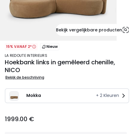
Bekijk vergelijkbare producten
15% VANAF 2*
Nieuw
LA REDOUTE INTERIEURS
Hoekbank links in gemêleerd chenille,
NICO
Bekijk de beschrijving
Mokka   
+
2
Kleuren
1999.00
1999.00 €
€.