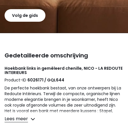
Volg de gids
Gedetailleerde omschrijving
Hoekbank links in gemêleerd chenille, NICO - LA REDOUTE
INTERIEURS
Product-ID
6026171 / GQL644
De perfecte hoekbank bestaat, van onze ontwerpers bij La
Redoute Intérieurs. Terwijl de compacte, organische lijnen
moderne elegantie brengen in je woonkamer, heeft Nico
ook royale afgeronde volumes die zeer uitnodigend zijn.
Het is vooral een bank met meerdere kussens : Stapel,
plaats of gooi de vele rugkussens en kussens erop voor een
Lees meer
moment van onvergelijkbare ontspanning. De hoekbank
Nico is gemaakt in Frankrijk : omdat ze je vertellen dat het