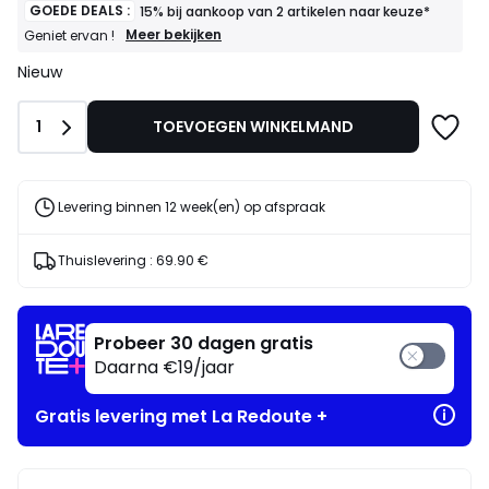
GOEDE DEALS :
15% bij aankoop van 2 artikelen naar keuze*
GOEDE
Meer bekijken
Geniet ervan !
DEALS
Nieuw
:
15%
bij
Aantal
1
TOEVOEGEN WINKELMAND
aankoop
van
2
artikelen
naar
Levering binnen 12 week(en) op afspraak
keuze*
Geniet
ervan
Thuislevering :
69.90 €
!
Probeer 30 dagen gratis
Daarna €19/jaar
Gratis levering met La Redoute +