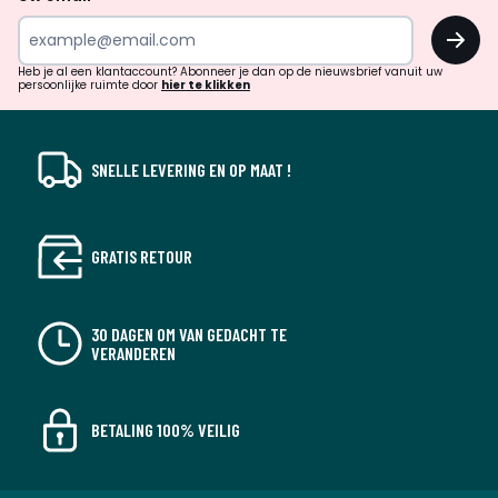
inspiratie
OK
en
!
verrassingen?
Heb je al een klantaccount? Abonneer je dan op de nieuwsbrief vanuit uw
persoonlijke ruimte door
hier te klikken
SNELLE LEVERING EN OP MAAT !
GRATIS RETOUR
30 DAGEN OM VAN GEDACHT TE
VERANDEREN
BETALING 100% VEILIG