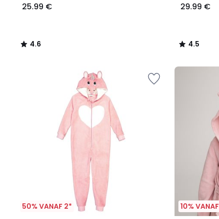
25.99 €
29.99 €
4.6
4.5
/
/
5
5
50% VANAF 2*
10% VANAF