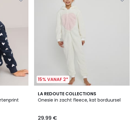
15% VANAF 2*
4.7
LA REDOUTE COLLECTIONS
/ 5
rtenprint
Onesie in zacht fleece, kat borduursel
29.99 €