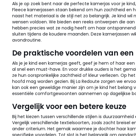
Als je op zoek bent naar de perfecte kamerjas voor je kin
Fleece kamerjassen staan bekend om hun zachtheid en het
naast het materiaal is de stijl net zo belangrijk. Je kind 
wensen voldoen. We bieden een reeks ontwerpen die aan ie
hebben precies wat ze nodig heeft om haar ontspannende
sluiten tijdens de koudere maanden. Deze kamerjassen wik
avondroutine.
De praktische voordelen van een
Als je je kind een kamerjas geeft, geef je hem of haar ee
al snel een must-have. En voor drukke ouders is het ge
ze hun oorspronkelijke zachtheid of kleur verliezen. Op he
hoofd mag worden gezien. Bij La Redoute zorgen we ervoo
kan ook een geweldige manier zijn om je kind het belang va
essentiële comfortgewoonten aannemen op dagelijkse ba
Vergelijk voor een betere keuze
Bij het kiezen tussen verschillende stijlen is duurzaamhei
Vergelijk verschillende textielsoorten, zoals zacht breisel 
ander criterium. Het gemak waarmee je dochter haar kamerj
specifieke voordelen. Tot slot is het belangrijk om aandac