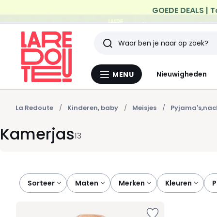
Profiteer van gratis th
Zoeken
Laatst
Nieuwigheden
MENU
Menu
bekeken
La
Redoute
artikelen
La Redoute
Kinderen, baby
Meisjes
Pyjama's,na
Kamerjas
13
Sorteer
maten
merken
kleuren