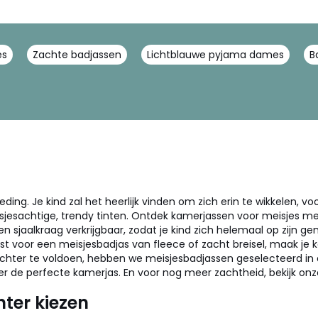
es
Zachte badjassen
Lichtblauwe pyjama dames
B
ng. Je kind zal het heerlijk vinden om zich erin te wikkelen, voo
isjesachtige, trendy tinten. Ontdek kamerjassen voor meisjes m
n sjaalkraag verkrijgbaar, zodat je kind zich helemaal op zijn 
iest voor een meisjesbadjas van fleece of zacht breisel, maak je
chter te voldoen, hebben we meisjesbadjassen geselecteerd in e
zeker de perfecte kamerjas. En voor nog meer zachtheid, bekijk o
hter kiezen