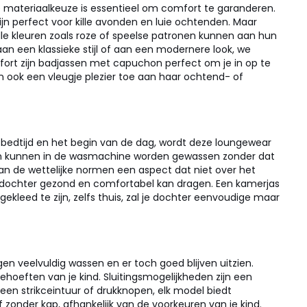
De materiaalkeuze is essentieel om comfort te garanderen.
 perfect voor kille avonden en luie ochtenden. Maar
Felle kleuren zoals roze of speelse patronen kunnen aan hun
n een klassieke stijl of aan een modernere look, we
ort zijn badjassen met capuchon perfect om je in op te
n ook een vleugje plezier toe aan haar ochtend- of
n bedtijd en het begin van de dag, wordt deze loungewear
den kunnen in de wasmachine worden gewassen zonder dat
 aan de wettelijke normen een aspect dat niet over het
e dochter gezond en comfortabel kan dragen. Een kamerjas
ekleed te zijn, zelfs thuis, zal je dochter eenvoudige maar
gen veelvuldig wassen en er toch goed blijven uitzien.
 behoeften van je kind. Sluitingsmogelijkheden zijn een
een strikceintuur of drukknopen, elk model biedt
 zonder kap, afhankelijk van de voorkeuren van je kind.