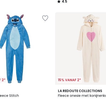
4.5
/
5
 2*
15% VANAF 2*
LA REDOUTE COLLECTIONS
leece Stitch
Fleece onesie met konijnenk