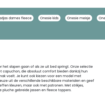
adjas dames fleece
Onesie kids
Onesie meisje
One
r het slapen gaan of als ze uit bed springt. Onze selectie
et capuchon, die absoluut comfort bieden dankzij hun
gemak voelt. Je kunt ook kiezen voor een model met
 keuze uit de verschillende beschikbare materialen en geef
ffen kleuren, maar ook met patronen. Met strikjes,
nze pluche gebreide jassen en fleece toppers.