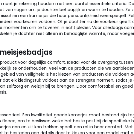
d, moet je rekening houden met een aantal essentiële criteria. 
 vermogen om je dochter behaaglijk en warm te houden. Ze zijn
wil misschien een kamerjas die haar persoonlijkheid weerspiegelt. 
ders voorkeuren voldoen. Of je dochter nu de voorkeur geeft aa
 momenten om te toveren in echt plezier. Voor alledaags comf
kelen je dochter niet alleen in behaaglijke warmte, maar voege
 meisjesbadjas
n product voor dagelijks comfort. Ideaal voor de overgang tusse
makkelijk te onderhouden. Veel van de producten die we aanbie
t gebied van veiligheid is het kiezen van producten die voldoen
r dat elk kledingstuk voldoet aan de strengste normen, zodat j
n zelfzorg en welzijn bij te brengen. Door comfortabel en goed g
sis.
d essentieel. Een kwalitatief goede kamerjas moet bestand zijn te
en fleece, om te beslissen welke het beste past bij de specifieke
as aan en uit kan trekken speelt een rol in haar comfort. Met 
ht te besteden aan details door te kiezen voor een model met of