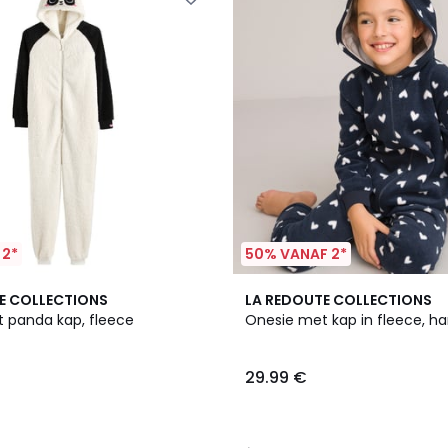
 2*
50% VANAF 2*
4.5
E COLLECTIONS
LA REDOUTE COLLECTIONS
/ 5
 panda kap, fleece
Onesie met kap in fleece, ha
29.99 €