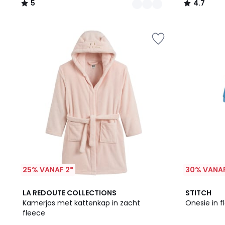
5
4.7
/
/
5
5
25% VANAF 2*
30% VANAF
4.6
4.5
LA REDOUTE COLLECTIONS
STITCH
/ 5
/ 5
Kamerjas met kattenkap in zacht
Onesie in f
fleece