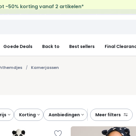
uis levering
op al de Mode & Home aankopen
Goede Deals
Back to
Best sellers
Final Clearan
chthemdjes
Kamerjassen
prijs
korting
aanbiedingen
meer filters