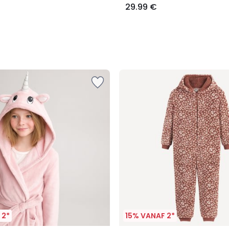
29.99 €
 2*
15% VANAF 2*