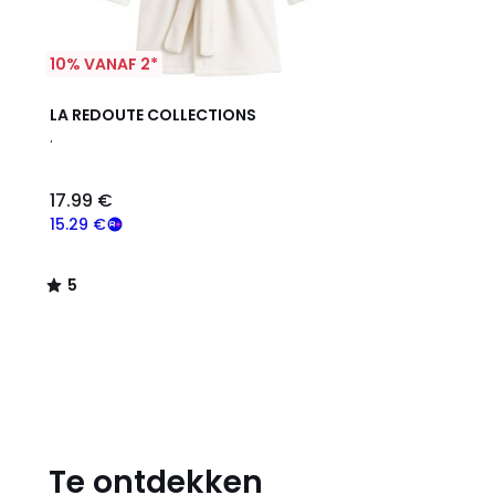
10% VANAF 2*
5
LA REDOUTE COLLECTIONS
/
.
5
17.99 €
15.29 €
5
/
5
Te ontdekken