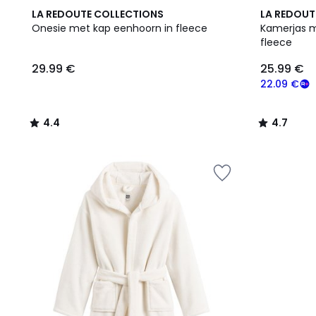
4.4
4.7
LA REDOUTE COLLECTIONS
LA REDOUT
/ 5
/ 5
Onesie met kap eenhoorn in fleece
Kamerjas m
fleece
29.99 €
25.99 €
22.09 €
4.4
4.7
/
/
5
5