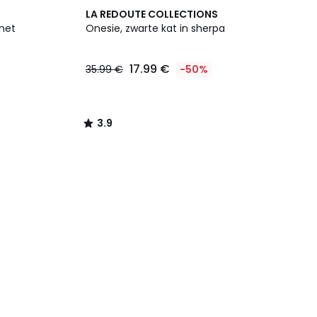
3.9
LA REDOUTE COLLECTIONS
/ 5
met
Onesie, zwarte kat in sherpa
17.99 €
35.99 €
-50%
3.9
/
5