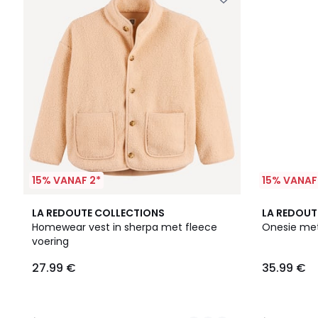
15% VANAF 2*
15% VANAF
2
5
4.7
LA REDOUTE COLLECTIONS
LA REDOUT
Kleuren
/
/ 5
Homewear vest in sherpa met fleece
Onesie met
5
voering
27.99
27.99 €
35.99 €
€.