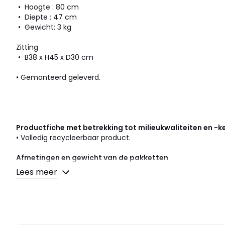
• Hoogte : 80 cm
• Diepte : 47 cm
• Gewicht: 3 kg
Zitting
• B38 x H45 x D30 cm
• Gemonteerd geleverd.
Productfiche met betrekking tot milieukwaliteiten en -
• Volledig recycleerbaar product.
Afmetingen en gewicht van de pakketten
1 pakket
Lees meer
• B88 x H15 x D44 cm, 6 kg
Kleuren
Naturel, Notenhout
Maten
één maat