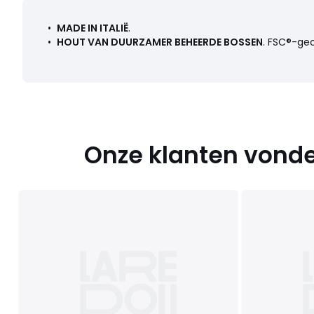
•
MADE IN ITALIË
.
•
HOUT VAN DUURZAMER BEHEERDE BOSSEN
. FSC®-ge
Onze klanten vonde