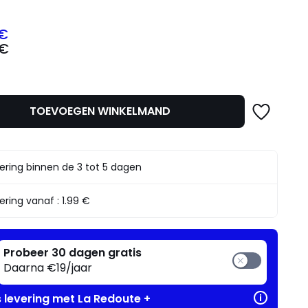
 €
 €
TOEVOEGEN WINKELMAND
mma
ering binnen de 3 tot 5 dagen
ering vanaf :
1.99 €
Probeer 30 dagen gratis
Daarna €19/jaar
s levering met La Redoute +