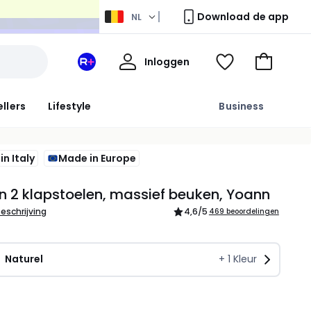
Download de app
NL
Mijn
Inloggen
Mijn
Kijk
Naar
profiel
La
mijn
het
Redoute
wishlist
winkelma
ellers
Lifestyle
Business
+
ruimte
n Italy
Made in Europe
n 2 klapstoelen, massief beuken, Yoann
beschrijving
4,6
/5
469 beoordelingen
Naturel
+
1
Kleur
l