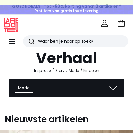
GOEDE DEALS | Tot -50% korting vanaf 2 artikelen*
Profiteer van gratis thuis levering
op al de Mode & Home aankopen
Naar
het
La
winke
Redoute
Menu
Zoeken
Laatst
Verhaal
bekeken
artikelen
Inspiratie
Story
Mode
Kinderen
Mode
Nieuwste artikelen