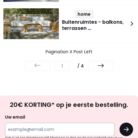
home
Buitenruimtes - balkons,
terrassen …
Pagination X Post Left
/ 4
Op
20€ KORTING* op je eerste bestelling.
zoek
naar
Uw email
inspiratie
OK
en
!