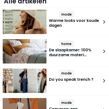
Alle artikelen
mode
Warme looks voor koude
dagen
home
De slaapkamer: 100%
duurzame materi…
mode
Do you speak trench ?
mode
Converse: een