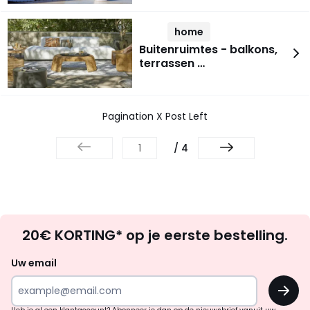
home
Buitenruimtes - balkons,
terrassen …
Pagination X Post Left
/ 4
Op
20€ KORTING* op je eerste bestelling.
zoek
naar
Uw email
inspiratie
OK
en
!