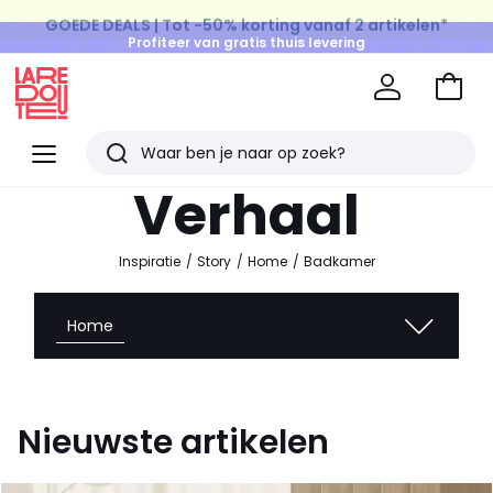
GOEDE DEALS | Tot -50% korting vanaf 2 artikelen*
Profiteer van gratis thuis levering
op al de Mode & Home aankopen
Naar
het
La
winke
Redoute
Menu
Zoeken
Laatst
Verhaal
bekeken
artikelen
Inspiratie
Story
Home
Badkamer
Home
Nieuwste artikelen