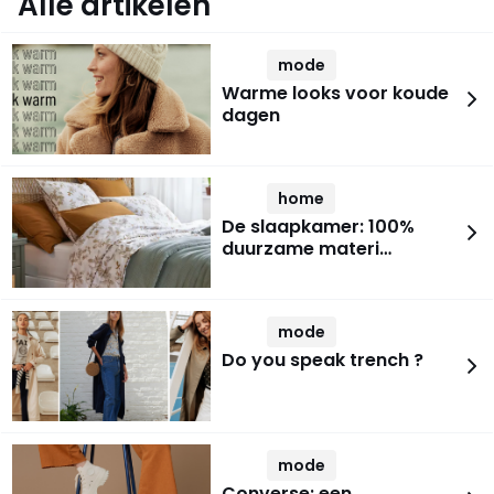
Alle artikelen
mode
Warme looks voor koude
dagen
home
De slaapkamer: 100%
duurzame materi…
mode
Do you speak trench ?
mode
Converse: een