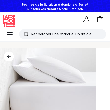
Profitez de la livraison à domicile offerte*
sur tous vos achats Mode & Maison
Aller
au
La
panie
Redoute
Menu
Rechercher
Les
derniers
articles
consultés