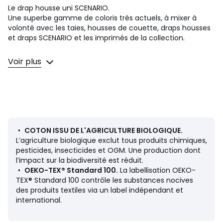
Le drap housse uni SCENARIO.
Une superbe gamme de coloris très actuels, à mixer à
volonté avec les taies, housses de couette, draps housses
et draps SCENARIO et les imprimés de la collection.
Le coton fait partie de notre quotidien. On l'aime pour sa
Voir plus
souplesse et sa douceur. Facile à vivre, il est idéal pour les
lits des petits comme des grands !
Description
• 100% coton
• Coton issu de l’agriculture biologique
• 57 fils/cm²
•
COTON ISSU DE L'AGRICULTURE BIOLOGIQUE.
• Bonnet hauteur 30 cm pour matelas épais
L’agriculture biologique exclut tous produits chimiques,
• 4 coins élastiqués pour un bon maintien
pesticides, insecticides et OGM. Une production dont
l’impact sur la biodiversité est réduit.
Entretien
•
OEKO-TEX® Standard 100.
La labellisation OEKO-
• Température de lavage 60°
TEX® Standard 100 contrôle les substances nocives
• En lavant votre linge à 40° au lieu de 60°, vous limitez la
des produits textiles via un label indépendant et
consommation d'énergie
international.
Dimensions