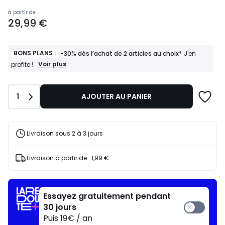
Prix
à partir de
29,99 €
à
partir
de
29,99
BONS PLANS :
-30% dès l’achat de 2 articles au choix*
J'en
€.
BONS
Voir plus
profite !
PLANS
:
-30%
Quantité
1
AJOUTER AU PANIER
dès
l’achat
de
2
articles
Livraison sous 2 à 3 jours
au
choix*
J'en
Livraison à partir de :
1,99 €
profite
!
Essayez gratuitement pendant
30 jours
Puis 19€ / an