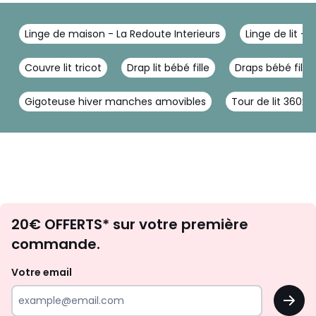
Linge de maison - La Redoute Interieurs
Linge de lit - 
Couvre lit tricot
Drap lit bébé fille
Draps bébé fille
Gigoteuse hiver manches amovibles
Tour de lit 360x4
Envie
20€ OFFERTS* sur votre première
d'inspirations
commande.
et
de
Votre email
surprises?
OK
!