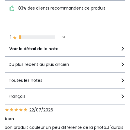
83% des clients
5
627
83% des clients recommandent ce produit
recommandent ce produit
4
332
3
110
2
50
1
61
Voir le détail de la note
Du plus récent au plus ancien
Toutes les notes
Français
22/07/2026
bien
bon produit couleur un peu différente de la photo.J 'aurais