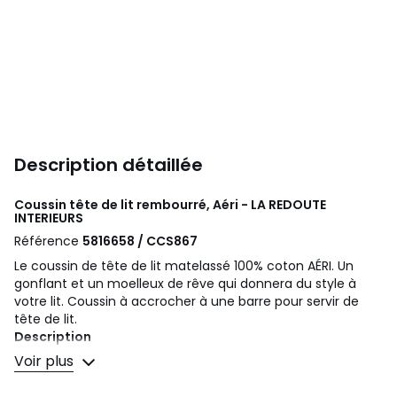
Description détaillée
Coussin tête de lit rembourré, Aéri - LA REDOUTE
INTERIEURS
Référence
5816658 / CCS867
Le coussin de tête de lit matelassé 100% coton AÉRI. Un
gonflant et un moelleux de rêve qui donnera du style à
votre lit. Coussin à accrocher à une barre pour servir de
tête de lit.
Description
• Revêtement 100% coton.
Voir plus
• Petits ronds brodés contrastés.
• Garnissage polyester (1100g/m²).