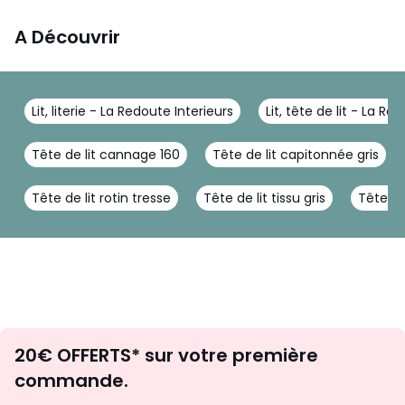
A Découvrir
Lit, literie - La Redoute Interieurs
Lit, tête de lit - La Re
Tête de lit cannage 160
Tête de lit capitonnée gris
Tête de lit rotin tresse
Tête de lit tissu gris
Tête de
Envie
20€ OFFERTS* sur votre première
d'inspirations
commande.
et