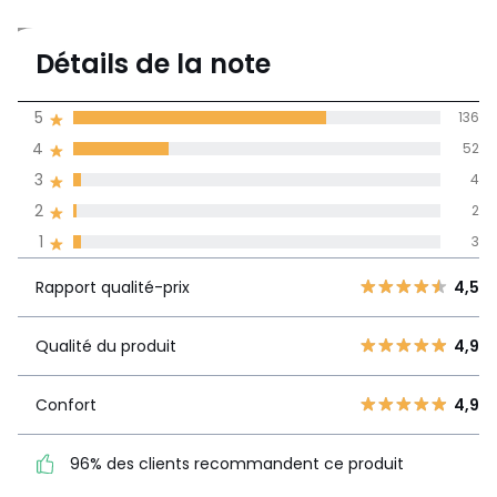
4,6
Détails de la note
197 avis
de moyenne
5
136
obtenue sur
4
52
l'ensemble des
pays
3
4
2
2
Avis 100% certifiés,
1
3
La Redoute s'engage
Rapport
5
136
4,5
Rapport qualité-prix
4,5
qualité-prix
4
52
3
4
Qualité du produit
4,9
Qualité du
4,9
2
2
produit
1
3
Confort
4,9
Confort
4,9
96% des clients recommandent ce produit
96% des clients
recommandent ce produit