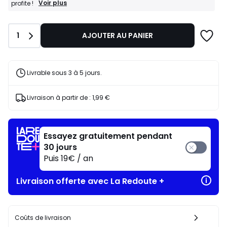
BONS
Voir plus
profite !
PLANS
:
-35%
Quantité
1
AJOUTER AU PANIER
dès
l’achat
de
2
articles
Livrable sous 3 à 5 jours.
au
choix*
J'en
Livraison à partir de :
1,99 €
profite
!
Essayez gratuitement pendant
30 jours
Puis 19€ / an
Livraison offerte avec La Redoute +
Coûts de livraison