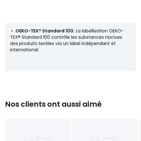
• Finitions larges nouettes.
• Épaisseur 11 cm.
Dimensions
•
50 x 70 cm
•
OEKO-TEX® Standard 100.
La labellisation OEKO-
TEX® Standard 100 contrôle les substances nocives
des produits textiles via un label indépendant et
international.
Fiche produit relative aux qualités et caractéristiques
environnementales
• Origine de fabrication (tissage, teinture, confection) :
Chine
• Rejette des microfibres plastiques dans l'environnement
lors du lavage.
Nos clients ont aussi aimé
Couleurs
Beige Taupe Clair/Galet, Blanc Écru/Galet,
Céladon/galet
Tailles
50 x 70 cm