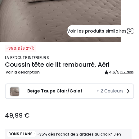
Voir les produits similaires
-35% DÈS 2*
LA REDOUTE INTERIEURS
Coussin tête de lit rembourré, Aéri
Voir la description
4,6
/5
197 avis
Beige Taupe Clair/Galet
+
2
Couleurs
49,99
49,99 €
€.
BONS PLANS :
-35% dès l’achat de 2 articles au choix*
J'en