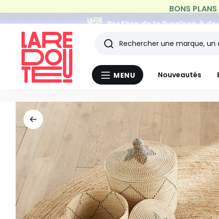
Profitez de la livraison à do
Rechercher
Les
Nouveautés
MENU
Menu
derniers
La
Redoute
articles
consultés