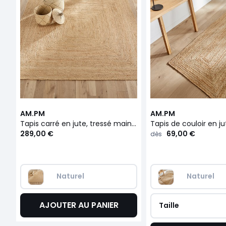
AM.PM
AM.PM
Tapis carré en jute, tressé main, Hempy
289,00 €
69,00 €
dès
Naturel
Naturel
AJOUTER AU PANIER
Taille