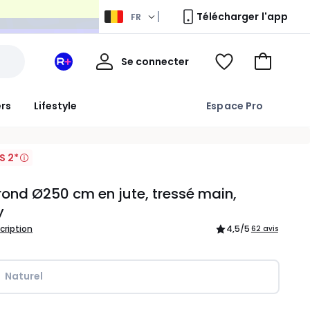
Télécharger l'app
FR
Mon
Se connecter
Mon
Voir
Aller
compte
espace
ma
au
La
wishlist
panier
ers
Lifestyle
Espace Pro
Redoute
+
S 2*
rond Ø250 cm en jute, tressé main,
y
scription
4,5
/5
62 avis
Naturel