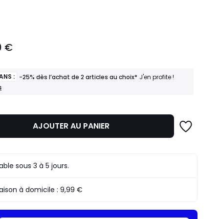
ité
0 €
ANS :
-25% dès l’achat de 2 articles au choix*
J'en profite !
s
AJOUTER AU PANIER
rable sous 3 à 5 jours.
raison à domicile :
9,99 €