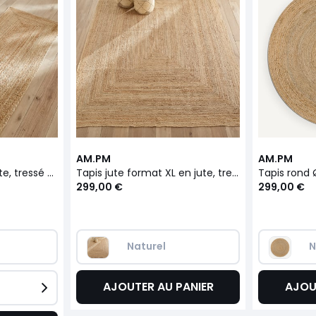
AM.PM
AM.PM
Tapis de couloir en jute, tressé main, Hempy
Tapis jute format XL en jute, tressé main, Hempy
299,00 €
299,00 €
Naturel
N
AJOUTER AU PANIER
AJOU