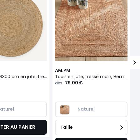
AM.PM
A
Tapis rond Ø300 cm en jute, tressé main, Hempy
Tapis en jute, tressé main, Hempy
79,00 €
9
dès
aturel
Naturel
TER AU PANIER
Taille