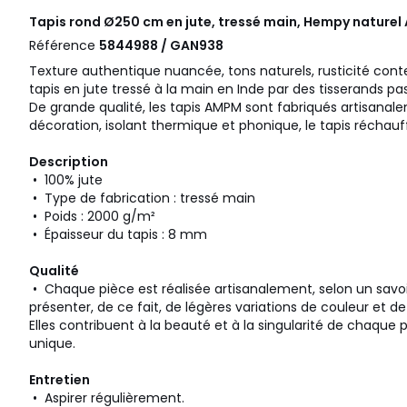
Tapis rond Ø250 cm en jute, tressé main, Hempy naturel
Référence
5844988 / GAN938
Texture authentique nuancée, tons naturels, rusticité con
tapis en jute tressé à la main en Inde par des tisserands pa
De grande qualité, les tapis AMPM sont fabriqués artisanal
décoration, isolant thermique et phonique, le tapis réchau
Description
• 100% jute
• Type de fabrication : tressé main
• Poids : 2000 g/m²
• Épaisseur du tapis : 8 mm
Qualité
• Chaque pièce est réalisée artisanalement, selon un savoir-
présenter, de ce fait, de légères variations de couleur et de 
Elles contribuent à la beauté et à la singularité de chaque 
unique.
Entretien
• Aspirer régulièrement.