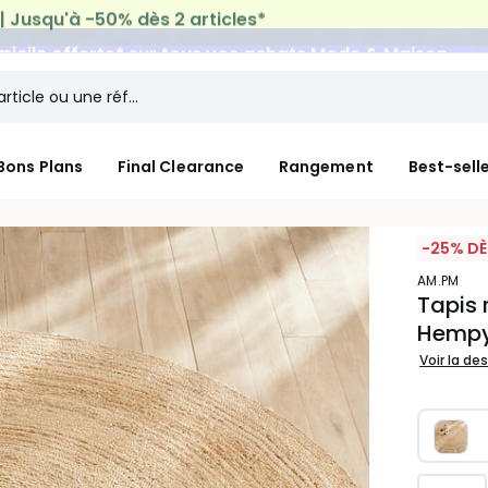
micile offerte*
sur tous vos achats Mode & Maison
Bons Plans
Final Clearance
Rangement
Best-sell
-25% DÈ
AM.PM
Tapis 
Hemp
Voir la de