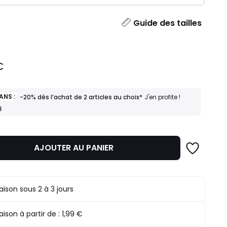
ité
Guide des tailles
€
ANS :
-20% dès l’achat de 2 articles au choix*
J'en profite !
s
AJOUTER AU PANIER
raison sous 2 à 3 jours
raison à partir de :
1,99 €