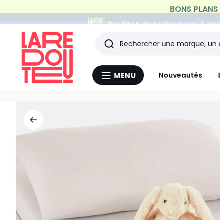
Profitez de la livraison à do
Rechercher
Les
Nouveautés
MENU
Menu
derniers
La
Redoute
articles
consultés