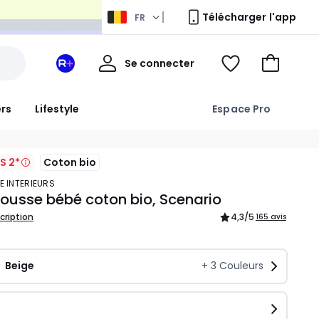
Télécharger l'app
FR
Mon
Se connecter
Mon
Voir
Aller
compte
espace
ma
au
La
wishlist
panier
ers
Lifestyle
Espace Pro
Redoute
+
S 2*
Coton bio
E INTERIEURS
ousse bébé coton bio, Scenario
scription
4,3
/5
165 avis
Beige
+
3
Couleurs