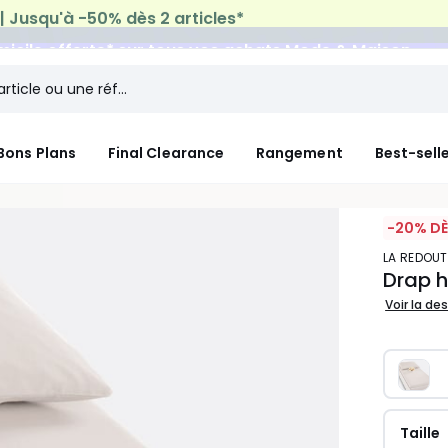
micile offerte*
sur tous vos achats Mode & Maison
Bons Plans
Final Clearance
Rangement
Best-sell
-20% DÈ
LA REDOUT
Drap h
Voir la de
Taille