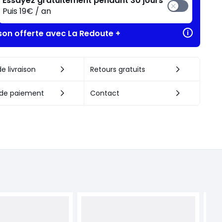
Essayez gratuitement pendant 30 jours
Puis 19€ / an
ison offerte avec La Redoute +
e livraison
Retours gratuits
de paiement
Contact
LA 