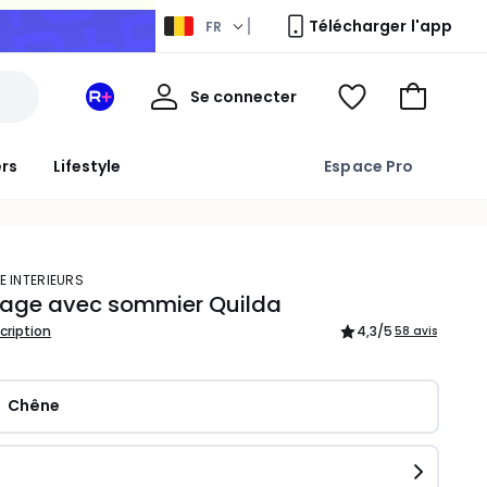
Télécharger l'app
FR
Mon
Se connecter
Mon
Voir
Aller
compte
espace
ma
au
La
wishlist
panier
ers
Lifestyle
Espace Pro
Redoute
+
E INTERIEURS
ntage avec sommier Quilda
scription
4,3
/5
58 avis
Chêne