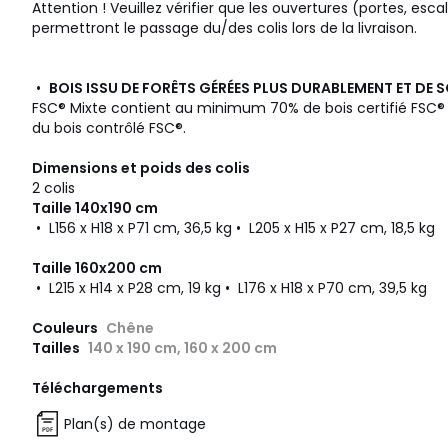
Attention ! Veuillez vérifier que les ouvertures (portes, esca
permettront le passage du/des colis lors de la livraison.
•
BOIS ISSU DE FORÊTS GÉRÉES PLUS DURABLEMENT ET DE
FSC® Mixte contient au minimum 70% de bois certifié FSC® e
du bois contrôlé FSC®.
Dimensions et poids des colis
2 colis
Taille 140x190 cm
• L156 x H18 x P71 cm, 36,5 kg • L205 x H15 x P27 cm, 18,5 kg
Taille 160x200 cm
• L215 x H14 x P28 cm, 19 kg • L176 x H18 x P70 cm, 39,5 kg
Couleurs
Chêne
Tailles
140 x 190 cm, 160 x 200 cm
Téléchargements
Plan(s) de montage