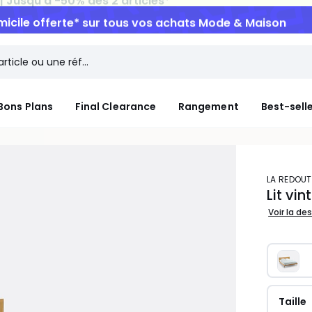
micile offerte*
sur tous vos achats Mode & Maison
Bons Plans
Final Clearance
Rangement
Best-sell
LA REDOUT
Lit vi
Voir la de
Taille