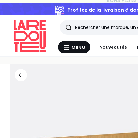
Profitez de la livraison à do
Rechercher
Les
Nouveautés
MENU
Menu
derniers
La
Redoute
articles
consultés