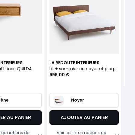
Chev
149
INTERIEURS
LA REDOUTE INTERIEURS
1 tiroir, QUILDA
Lit + sommier en noyer et plaqué noyer, QUILDA
999,00 €
hêne
Noyer
ER AU PANIER
AJOUTER AU PANIER
informations de
Voir les informations de