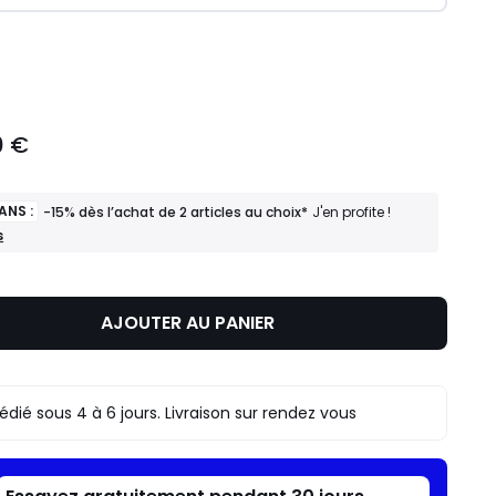
ité
0 €
ANS :
-15% dès l’achat de 2 articles au choix*
J'en profite !
s
AJOUTER AU PANIER
édié sous 4 à 6 jours. Livraison sur rendez vous