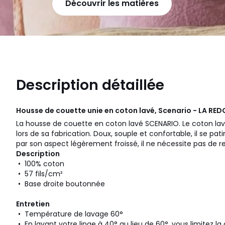
Découvrir les matières
Description détaillée
Housse de couette unie en coton lavé, Scenario - LA RED
La housse de couette en coton lavé SCENARIO. Le coton la
lors de sa fabrication. Doux, souple et confortable, il se p
par son aspect légèrement froissé, il ne nécessite pas de 
Description
• 100% coton
• 57 fils/cm²
• Base droite boutonnée
Entretien
• Température de lavage 60°
• En lavant votre linge à 40° au lieu de 60°, vous limitez 