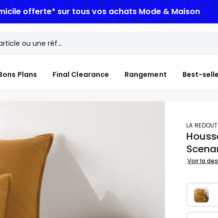
micile offerte*
sur tous vos achats Mode & Maison
Bons Plans
Final Clearance
Rangement
Best-sell
LA REDOUT
Housse
Scena
Voir la de