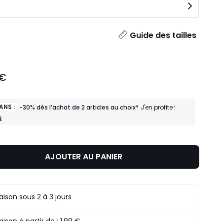
ité
Guide des tailles
 €
ANS :
-30% dès l’achat de 2 articles au choix*
J'en profite !
s
AJOUTER AU PANIER
raison sous 2 à 3 jours