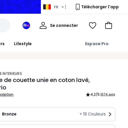
Télécharger l'app
FR
Mon
Se connecter
Mon
Voir
Aller
compte
espace
ma
au
La
wishlist
panier
ers
Lifestyle
Espace Pro
Redoute
+
E INTERIEURS
 de couette unie en coton lavé,
rio
scription
4,2
/5
1074 avis
Bronze
+
19
Couleurs