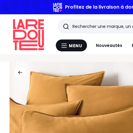
Profitez de la livraison à do
Rechercher
Les
Nouveautés
MENU
Menu
derniers
La
Redoute
articles
consultés