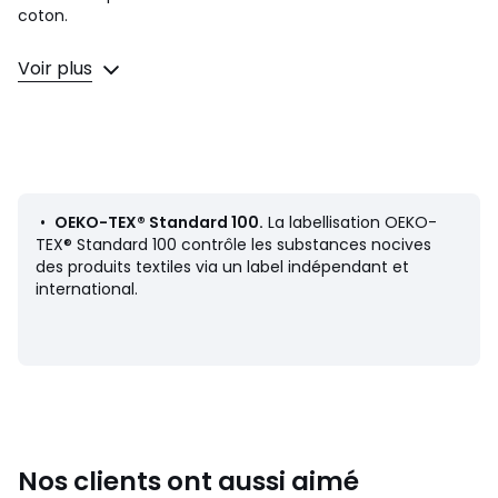
coton.
Description
Voir plus
• 100% coton
• 57 fils/cm²
• Recto/verso imprimé différents
• Finition pompons
•
Taie d'oreiller vendue à l'unité
Entretien
•
OEKO-TEX® Standard 100.
La labellisation OEKO-
• Température de lavage 60°
TEX® Standard 100 contrôle les substances nocives
• En lavant votre linge à 40° au lieu de 60°, vous limitez la
des produits textiles via un label indépendant et
consommation d'énergie
international.
Dimensions
• 63 x 63 cm
Fiche produit relative aux qualités et caractéristiques
environnementales
Nos clients ont aussi aimé
• Origine de fabrication (tissage, teinture, confection) :