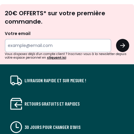
Envie
20€ OFFERTS* sur votre première
d'inspirations
commande.
et
de
Votre email
surprises?
OK
!
Vous disposez déjà d'un compte client ? Inscrivez-vous à la newsletter depuis
votre espace personnel en
cliquant ici
LIVRAISON RAPIDE ET SUR MESURE !
RETOURS GRATUITS ET RAPIDES
30 JOURS POUR CHANGER D'AVIS