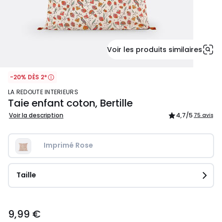
Voir les produits similaires
-20% DÈS 2*
LA REDOUTE INTERIEURS
Taie enfant coton, Bertille
Voir la description
4,7
/5
75 avis
Imprimé Rose
Taille
9,99
9,99 €
€.