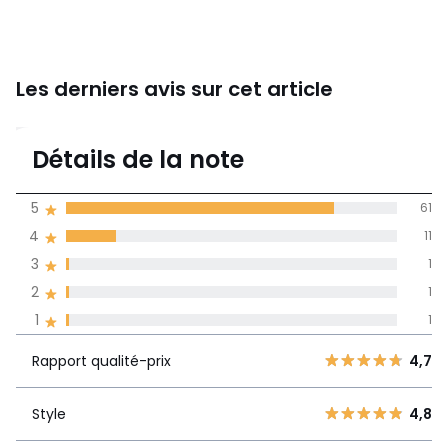
Les derniers avis sur cet article
4,7
Détails de la note
75 avis
de moyenne
5
61
obtenue sur
4
11
l'ensemble des
pays
3
1
2
1
Avis 100% certifiés,
1
1
La Redoute s'engage
Rapport
5
61
4,7
Rapport qualité-prix
4,7
qualité-prix
4
11
3
1
Style
4,8
Style
4,8
2
1