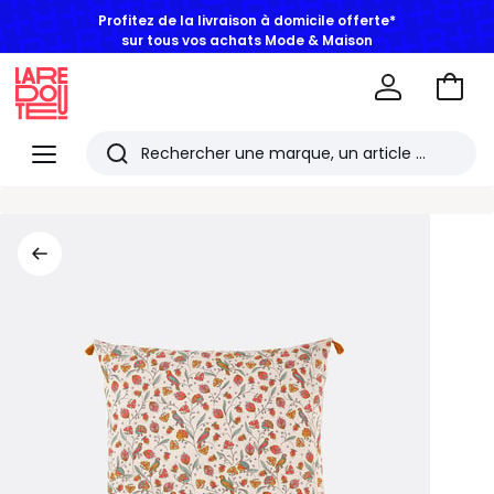
Profitez de la livraison à domicile offerte*
sur tous vos achats Mode & Maison
Aller
au
La
panie
Redoute
Menu
Rechercher
Les
derniers
articles
consultés