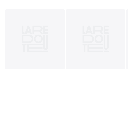
Bangladesh
Couleurs
Imprimé Rose
Tailles
50 x 70 cm, 63 x 63 cm