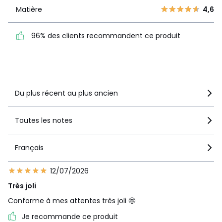
1
1
Matière
4,6
Matière
4,6
96% des clients
96% des clients recommandent ce produit
recommandent ce produit
Voir le détail de la note
Du plus récent au plus ancien
Toutes les notes
Français
12/07/2026
Très joli
Conforme à mes attentes très joli 🤩
Je recommande ce produit