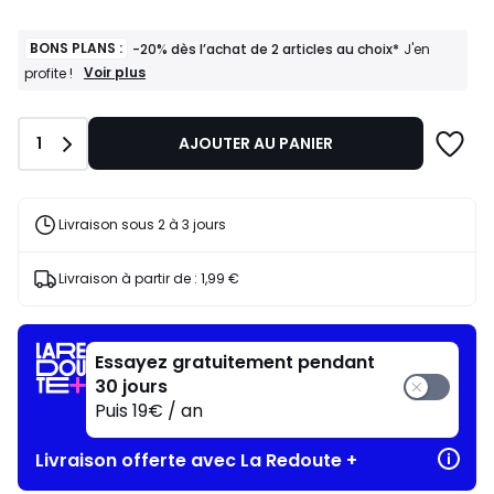
BONS PLANS :
-20% dès l’achat de 2 articles au choix*
J'en
BONS
Voir plus
profite !
PLANS
:
-20%
Quantité
1
AJOUTER AU PANIER
dès
l’achat
de
2
articles
Livraison sous 2 à 3 jours
au
choix*
J'en
Livraison à partir de :
1,99 €
profite
!
Essayez gratuitement pendant
30 jours
Puis 19€ / an
Livraison offerte avec La Redoute +