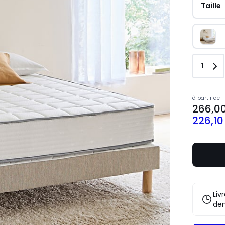
Taille
Quant
1
à partir de
266,0
226,10
Liv
de