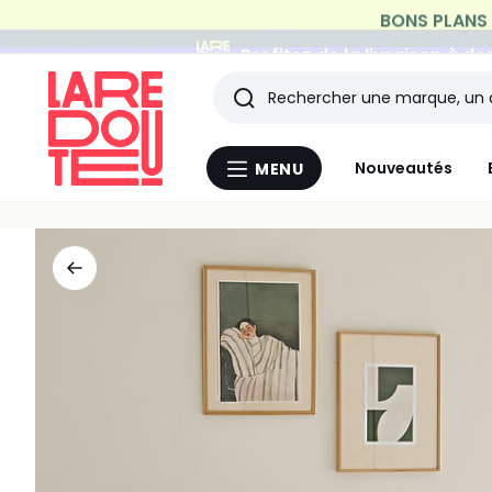
Profitez de la livraison à do
Rechercher
Les
Nouveautés
MENU
Menu
derniers
La
Redoute
articles
consultés