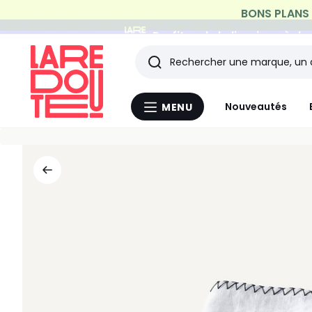
Profitez de la livraison à do
Rechercher
Les
Nouveautés
MENU
Menu
derniers
La
Redoute
articles
consultés