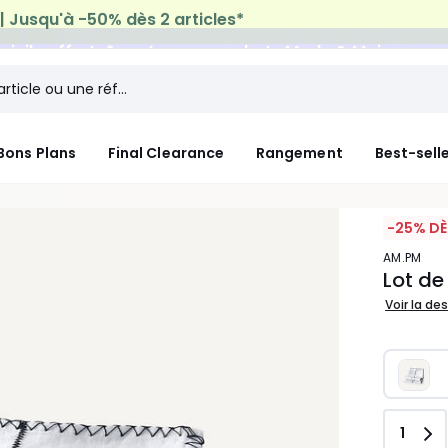
micile offerte*
sur tous vos achats Mode & Maison
Bons Plans
Final Clearance
Rangement
Best-sell
-25% DÈ
AM.PM
Lot de 
Voir la de
Quant
1