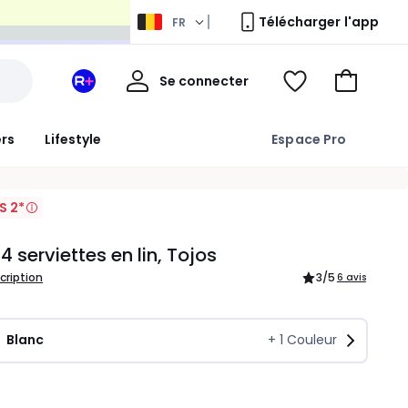
Télécharger l'app
FR
Mon
Se connecter
Mon
Voir
Aller
compte
espace
ma
au
La
wishlist
panier
ers
Lifestyle
Espace Pro
Redoute
+
S 2*
4 serviettes en lin, Tojos
scription
3
/5
6 avis
Blanc
+
1
Couleur
ité