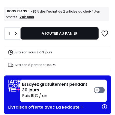
partir
de
29,99
BONS PLANS :
-35% dès l’achat de 2 articles au choix*
J'en
€.
BONS
Voir plus
profite !
PLANS
:
-35%
Quantité
1
AJOUTER AU PANIER
dès
l’achat
de
2
articles
Livraison sous 2 à 3 jours
au
choix*
J'en
Livraison à partir de :
1,99 €
profite
!
Essayez gratuitement pendant
30 jours
Puis 19€ / an
Livraison offerte avec La Redoute +