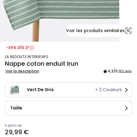
Voir les produits similaires
-35% DÈS 2*
LA REDOUTE INTERIEURS
Nappe coton enduit Irun
Voir la description
4,3
/5
153 avis
Vert De Gris
+
2
Couleurs
Taille
Prix
à partir de
29,99 €
à