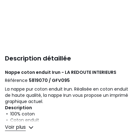
Description détaillée
Nappe coton enduit Irun - LA REDOUTE INTERIEURS
Référence
5819070 / GFV095
La nappe pur coton enduit Irun. Réalisée en coton enduit
de haute qualité, la nappe Irun vous propose un imprimé
graphique actuel.
Description
• 100% coton
• Coton enduit
• Toucher souple
Voir plus
• Finition ourlet simple