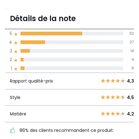
4,3
Détails de la note
153 avis
de moyenne
5
92
obtenue sur
4
37
l'ensemble des
pays
3
14
2
4
Avis 100% certifiés,
1
6
La Redoute s'engage
Rapport
5
92
4,3
Rapport qualité-prix
4,3
qualité-prix
4
37
3
14
Style
4,5
Style
4,5
2
4
1
6
Matière
4,2
Matière
4,2
86% des clients
86% des clients recommandent ce produit
recommandent ce produit