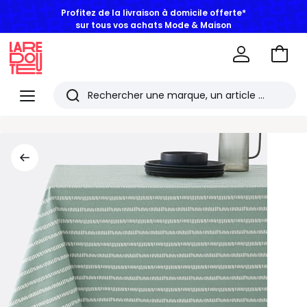
Profitez de la livraison à domicile offerte*
sur tous vos achats Mode & Maison
Aller
au
La
panie
Redoute
Menu
Rechercher
Les
derniers
articles
consultés