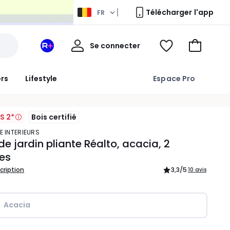
Télécharger l'app
FR
Mon
Se connecter
Mon
Voir
Aller
compte
espace
ma
au
La
wishlist
panier
ers
Lifestyle
Espace Pro
Redoute
+
S 2*
Bois certifié
E INTERIEURS
de jardin pliante Réalto, acacia, 2
es
scription
3,3
/5
10 avis
Acacia