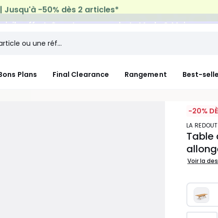
micile offerte*
sur tous vos achats Mode & Maison
Bons Plans
Final Clearance
Rangement
Best-sell
-20% DÈ
LA REDOUT
Table 
allong
Voir la de