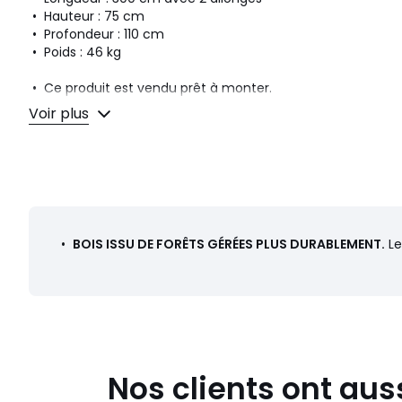
• Hauteur : 75 cm
• Profondeur : 110 cm
• Poids : 46 kg
• Ce produit est vendu prêt à monter.
Voir plus
Dimensions et poids des colis
1 colis
• L204 x H14 x P113 cm, 64,5 kg
Couleurs
Acacia
•
BOIS ISSU DE FORÊTS GÉRÉES PLUS DURABLEMENT.
Le
Tailles
Taille unique
Téléchargements
Plan(s) de montage
Nos clients ont aus