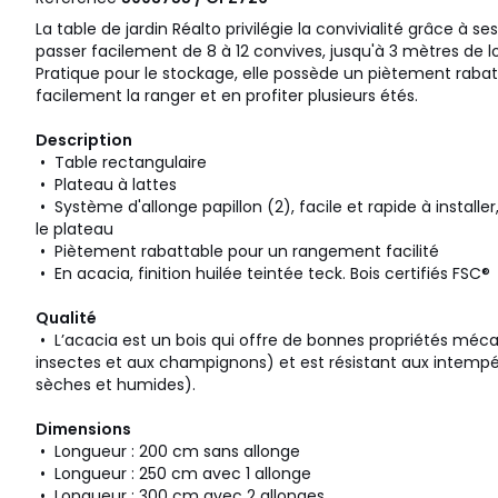
La table de jardin Réalto privilégie la convivialité grâce à se
passer facilement de 8 à 12 convives, jusqu'à 3 mètres de l
Pratique pour le stockage, elle possède un piètement rabat
facilement la ranger et en profiter plusieurs étés.
Description
• Table rectangulaire
• Plateau à lattes
• Système d'allonge papillon (2), facile et rapide à installer
le plateau
• Piètement rabattable pour un rangement facilité
• En acacia, finition huilée teintée teck. Bois certifiés FSC®
Qualité
• L’acacia est un bois qui offre de bonnes propriétés méc
insectes et aux champignons) et est résistant aux intempé
sèches et humides).
Dimensions
• Longueur : 200 cm sans allonge
• Longueur : 250 cm avec 1 allonge
• Longueur : 300 cm avec 2 allonges