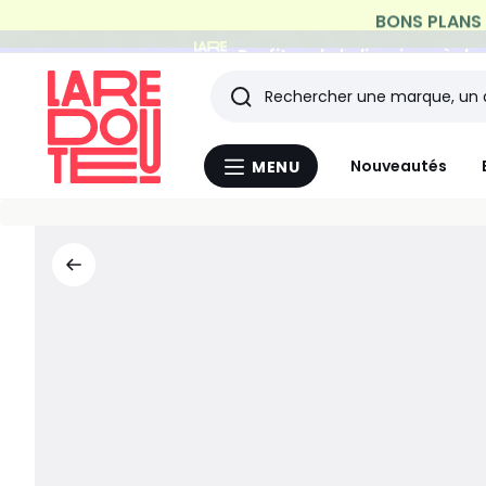
Profitez de la livraison à do
Rechercher
Les
Nouveautés
MENU
Menu
derniers
La
Redoute
articles
consultés