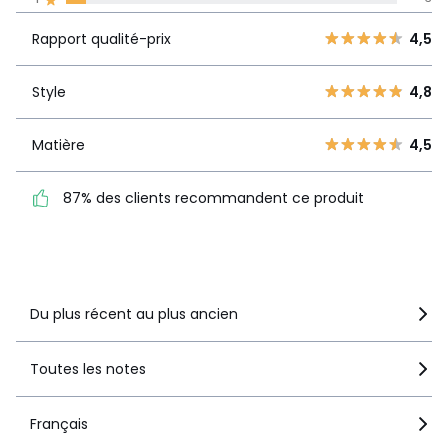
La Redoute s'engage
Rapport
5
40
4,5
Rapport qualité-prix
4,5
qualité-prix
4
3
3
1
Style
4,8
Style
4,8
2
2
1
3
Matière
4,5
Matière
4,5
87% des clients
87% des clients recommandent ce produit
recommandent ce produit
Voir le détail de la note
Du plus récent au plus ancien
Toutes les notes
Français