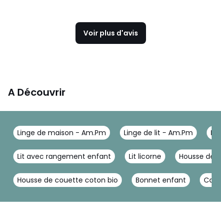
Voir plus d'avis
A Découvrir
Linge de maison - Am.Pm
Linge de lit - Am.Pm
Li
Lit avec rangement enfant
Lit licorne
Housse de c
Housse de couette coton bio
Bonnet enfant
Cara