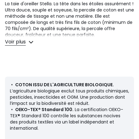
La taie d'oreiller Stella. La tête dans les étoiles assurément !
Ultra douce, souple et soyeuse, la percale de coton est une
méthode de tissage et non une matière. Elle est
composée de longs et très fins fils de coton (minimum de
70 fils/cm²). De qualité supérieure, la percale offre
douceur, fraîcheur et une tenue parfaite.
Voir plus
Description
• 100% coton, 120 g/m2
• Coton issu de l’agriculture biologique
• Percale de coton
• 200 fils/cm² : un indicateur les plus courants pour
mesurer la qualité du tissu et plus particulièrement le linge
de lit est le nombre de fils par cm². Différentes sensations
•
COTON ISSU DE L'AGRICULTURE BIOLOGIQUE.
sont rendues possibles grâce au tissage et au nombre de
L’agriculture biologique exclut tous produits chimiques,
fils présent. En effet, un nombre de fils optimal permet de
pesticides, insecticides et OGM. Une production dont
rendre le linge de lit particulièrement doux.
l’impact sur la biodiversité est réduit.
•
OEKO-TEX® Standard 100.
La certification OEKO-
Entretien
TEX® Standard 100 contrôle les substances nocives
Suivez nos conseils d'entretien pour conserver la qualité de
des produits textiles via un label indépendant et
votre linge
international.
• Température de lavage 60°