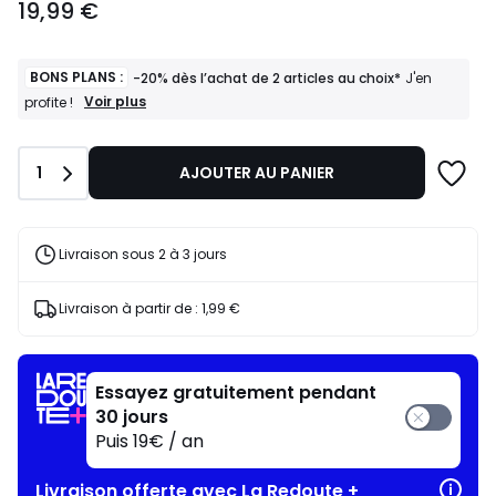
19,99 €
€.
BONS PLANS :
-20% dès l’achat de 2 articles au choix*
J'en
BONS
Voir plus
profite !
PLANS
:
-20%
Quantité
1
AJOUTER AU PANIER
dès
l’achat
de
2
articles
Livraison sous 2 à 3 jours
au
choix*
J'en
Livraison à partir de :
1,99 €
profite
!
Essayez gratuitement pendant
30 jours
Puis 19€ / an
Livraison offerte avec La Redoute +