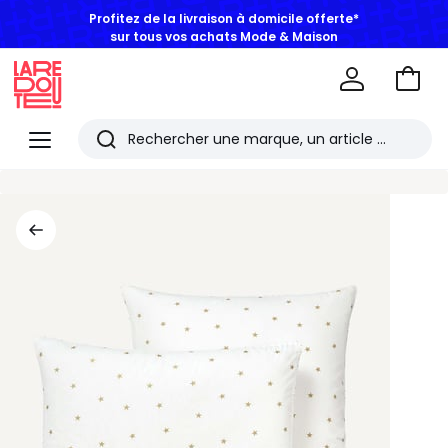
Profitez de la livraison à domicile offerte*
sur tous vos achats Mode & Maison
Aller
au
La
panie
Redoute
Menu
Rechercher
Les
derniers
articles
consultés