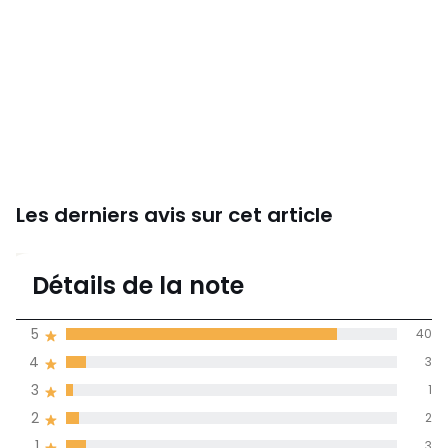
Les derniers avis sur cet article
4,5
Détails de la note
49 avis
de moyenne
5
40
obtenue sur
4
3
l'ensemble des
pays
3
1
2
2
Avis 100% certifiés,
1
3