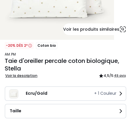
Voir les produits similaires
-20% DÈS 2*
Coton bio
AM.PM
Taie d'oreiller percale coton biologique,
Stella
Voir la description
4,5
/5
49 avis
Ecru/Gold
+
1
Couleur
Taille
19,99