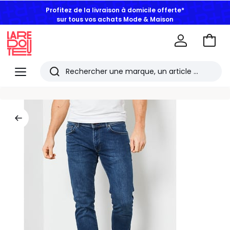
Profitez de la livraison à domicile offerte*
sur tous vos achats Mode & Maison
Aller
au
La
panie
Redoute
Menu
Rechercher
Les
derniers
articles
consultés