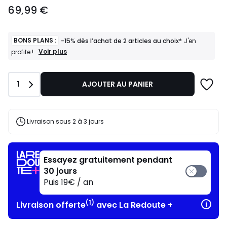
69,99
69,99 €
€.
BONS PLANS :
-15% dès l’achat de 2 articles au choix*
J'en
BONS
Voir plus
profite !
PLANS
:
-15%
Quantité
1
AJOUTER AU PANIER
dès
l’achat
de
2
articles
Livraison sous 2 à 3 jours
au
choix*
J'en
profite
Essayez gratuitement pendant
!
30 jours
Puis 19€ / an
(1)
Livraison offerte
avec La Redoute +