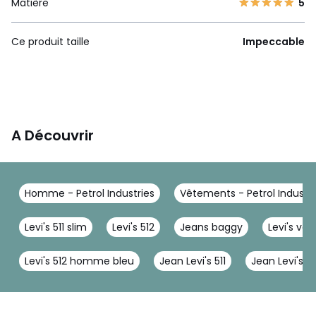
Matière
5
Ce produit taille
Impeccable
A Découvrir
Homme - Petrol Industries
Vêtements - Petrol Industri
Levi's 511 slim
Levi's 512
Jeans baggy
Levi's vê
Levi's 512 homme bleu
Jean Levi's 511
Jean Levi's 