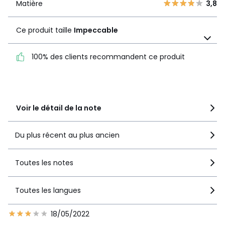
1
0
Matière
3,8
Matière
3,8
Ce produit taille
Impeccable
Ce produit taille
Impeccable
100% des clients recommandent ce produit
100% des clients
recommandent ce produit
Voir le détail de la note
Du plus récent au plus ancien
Toutes les notes
Toutes les langues
18/05/2022