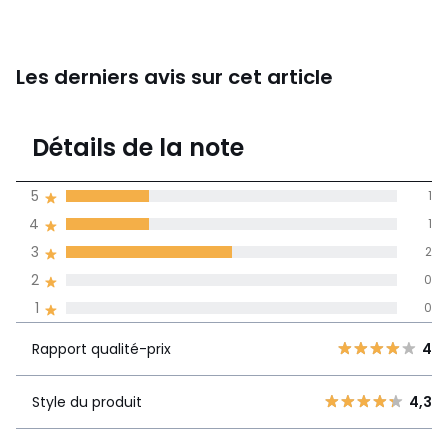
Les derniers avis sur cet article
3,8
Détails de la note
4 avis
de moyenne
5
1
obtenue sur
4
1
l'ensemble des
pays
3
2
2
0
Avis 100% certifiés,
1
0
La Redoute s'engage
Rapport
5
1
4
Rapport qualité-prix
4
qualité-prix
4
1
3
2
Style du produit
4,3
Style du
4,3
2
0
produit