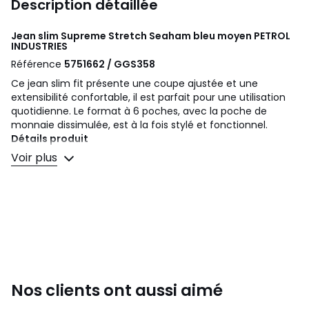
Description détaillée
Jean slim Supreme Stretch Seaham bleu moyen
PETROL
INDUSTRIES
Référence
5751662 / GGS358
Ce jean slim fit présente une coupe ajustée et une
extensibilité confortable, il est parfait pour une utilisation
quotidienne. Le format à 6 poches, avec la poche de
monnaie dissimulée, est à la fois stylé et fonctionnel.
Détails produit
• Slim
Voir plus
• Taille standard
Composition et Entretien
• 78% coton, 15% lyocell, 5% polyester, 2% élasthanne
• Pour l'entretien, merci de vous référer aux indications
figurant sur l'étiquette du produit
Couleurs
Bleu Moyen
Tailles
Taille 28 (US) - Longueur 30, Taille 28 (US) -
Nos clients ont aussi aimé
Longueur 32, Taille 29 (US) - Longueur 30, Taille 29 (US) -
Longueur 32, Taille 29 (US) - Longueur 34, Taille 30 (US) -