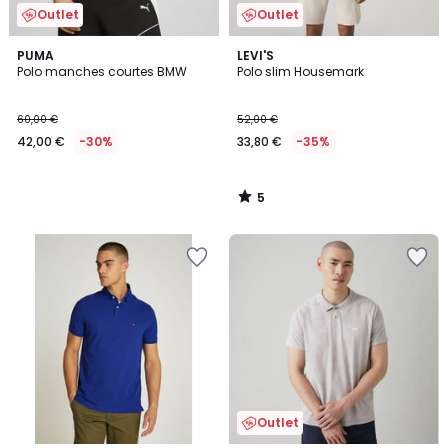
Outlet
Outlet
5
PUMA
LEVI'S
/
Polo manches courtes BMW
Polo slim Housemark
5
60,00 €
52,00 €
42,00 €
-30%
33,80 €
-35%
5
/
5
Outlet