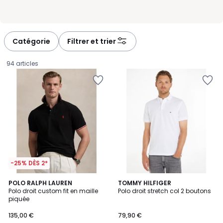
Catégorie
Filtrer et trier
94 articles
-25% DÈS 2*
4,7
3,7
4
POLO RALPH LAUREN
7
TOMMY HILFIGER
/ 5
/ 5
Polo droit custom fit en maille
Polo droit stretch col 2 boutons
Couleurs
Couleurs
piquée
135,00
135,00 €
79,90 €
€.