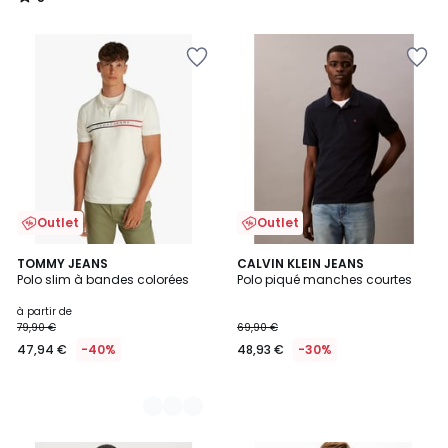
/
5
Outlet
Outlet
3
TOMMY JEANS
CALVIN KLEIN JEANS
Polo slim à bandes colorées
Polo piqué manches courtes
Couleurs
à partir de
79,90 €
69,90 €
47,94 €
-40%
48,93 €
-30%