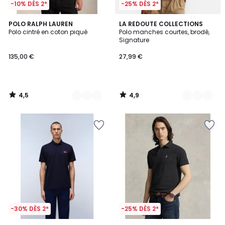
-10% DÈS 2*
-25% DÈS 2*
4,5
4,9
2
POLO RALPH LAUREN
3
LA REDOUTE COLLECTIONS
/ 5
/ 5
Polo cintré en coton piqué
Polo manches courtes, brodé,
Couleurs
Couleurs
Signature
135,00 €
27,99 €
4,5
4,9
/
/
5
5
-30% DÈS 2*
-25% DÈS 2*