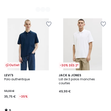
Outlet
-30% DÈS 2*
5
LEVI'S
JACK & JONES
/
Polo authentique
Lot de 3 polos manches
5
courtes
55,00 €
49,99 €
35,75 €
-35%
5