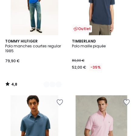
Outlet
4,8
2
TOMMY HILFIGER
TIMBERLAND
/ 5
Polo manches courtes regular
Polo maille piquée
Couleurs
1985
79,90 €
80,00 €
52,00 €
-35%
4,8
/
5