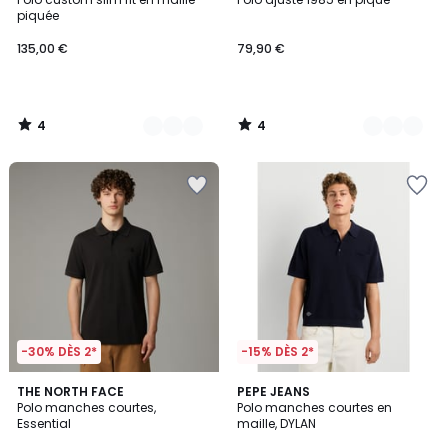
Couleurs
Couleurs
5
5
piquée
135,00 €
79,90 €
4
4
/
/
5
5
-30% DÈS 2*
-15% DÈS 2*
THE NORTH FACE
PEPE JEANS
Polo manches courtes,
Polo manches courtes en
Essential
maille, DYLAN