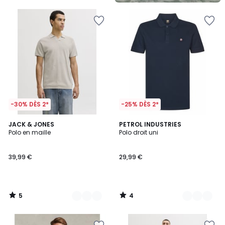
5
-30% DÈS 2*
-25% DÈS 2*
5
4
4
JACK & JONES
3
PETROL INDUSTRIES
/
/
Polo en maille
Polo droit uni
Couleurs
Couleurs
5
5
39,99 €
29,99 €
5
4
/
/
5
5