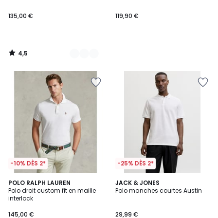
135,00 €
119,90 €
4,5
/
5
-10% DÈS 2*
-25% DÈS 2*
4,5
5
3
POLO RALPH LAUREN
2
JACK & JONES
/ 5
/
Polo droit custom fit en maille
Polo manches courtes Austin
Couleurs
Couleurs
5
interlock
145,00 €
29,99 €