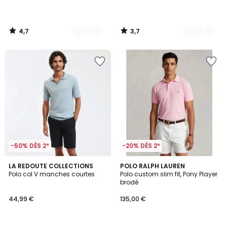
4,7
3,7
/
/
5
5
-50% DÈS 2*
-20% DÈS 2*
4,5
4,4
3
LA REDOUTE COLLECTIONS
2
POLO RALPH LAUREN
/ 5
/ 5
Polo col V manches courtes
Polo custom slim fit, Pony Player
Couleurs
Couleurs
brodé
44,99 €
135,00 €