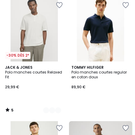
-30% DÈS 2*
5
2
JACK & JONES
TOMMY HILFIGER
/
Polo manches courtes Relaxed
Polo manches courtes regular
Couleurs
5
Fit
en coton doux
29,99 €
89,90 €
5
/
5