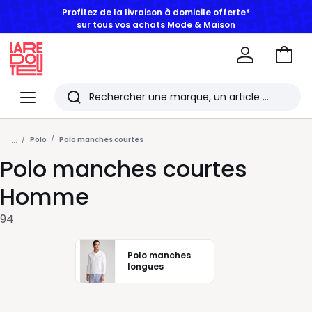
BONS PLANS | Jusqu'à -50% dès 2 articles*
Aller
au
La
panie
Redoute
Menu
Rechercher
Les
...
derniers
Polo
Polo manches courtes
Polo manches courtes
articles
consultés
Homme
94
Polo manches
longues