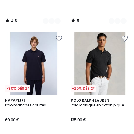
4,5
5
/
/
5
5
-30% DÈS 2*
-20% DÈS 2*
4,3
3
NAPAPIJRI
POLO RALPH LAUREN
/ 5
Polo manches courtes
Polo iconique en coton piqué
Couleurs
69,00 €
135,00 €