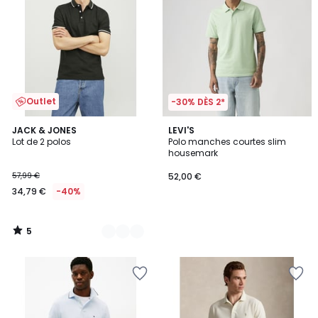
Outlet
-30% DÈS 2*
5
2
JACK & JONES
LEVI'S
/
Lot de 2 polos
Polo manches courtes slim
Couleurs
5
housemark
57,99 €
52,00 €
34,79 €
-40%
5
/
5