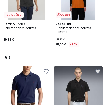
Outlet
-30% DÈS 2*
5
JACK & JONES
NAPAPIJRI
/
Polo manches courtes
T-shirt manches courtes
5
Fiemme
19,99 €
50,00 €
35,00 €
-30%
5
/
5