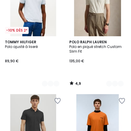
-10% DÈS 2*
4,9
2
TOMMY HILFIGER
4
POLO RALPH LAUREN
/ 5
Polo ajusté à liseré
Polo en piqué stretch Custom
Couleurs
Couleurs
Slim Fit
89,90 €
135,00 €
4,9
/
5