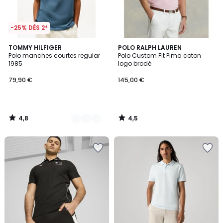
-25% DÈS 2*
4,8
4,5
7
TOMMY HILFIGER
POLO RALPH LAUREN
/ 5
/ 5
Polo manches courtes regular
Polo Custom Fit Pima coton
Couleurs
1985
logo brodé
79,90 €
145,00 €
4,8
4,5
/
/
5
5