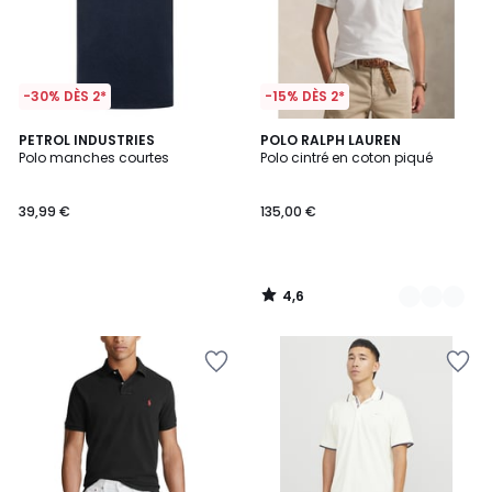
-30% DÈS 2*
-15% DÈS 2*
4,6
PETROL INDUSTRIES
2
POLO RALPH LAUREN
/ 5
Polo manches courtes
Polo cintré en coton piqué
Couleurs
39,99 €
135,00 €
4,6
/
5