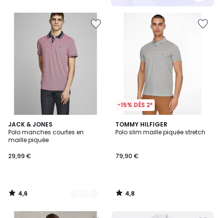
5
-15% DÈS 2*
4,6
4,8
2
JACK & JONES
TOMMY HILFIGER
/ 5
/ 5
Polo manches courtes en
Polo slim maille piquée stretch
Couleurs
maille piquée
29,99 €
79,90 €
4,6
4,8
/
/
5
5