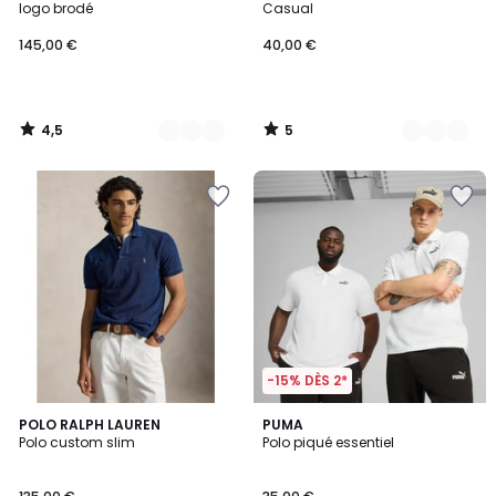
5
logo brodé
Casual
145,00 €
40,00 €
4,5
5
/
/
5
5
-15% DÈS 2*
5
POLO RALPH LAUREN
2
PUMA
/
Polo custom slim
Polo piqué essentiel
Couleurs
5