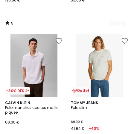
135,00 €
35,00 €
5
/
5
Outlet
-30% DÈS 2*
4
CALVIN KLEIN
TOMMY JEANS
Polo manches courtes maille
Polo slim
Couleurs
piquée
69,90 €
69,90 €
41,94 €
-40%