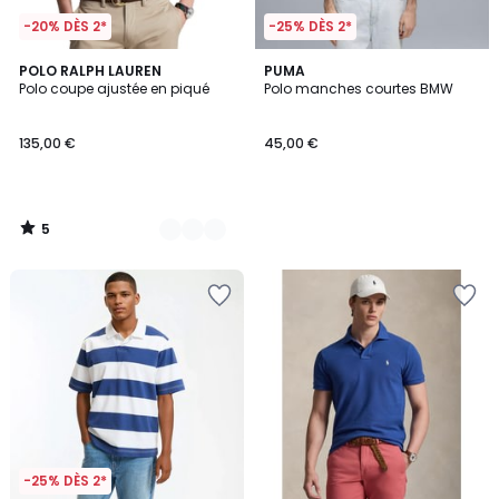
-20% DÈS 2*
-25% DÈS 2*
5
8
POLO RALPH LAUREN
PUMA
/
Polo coupe ajustée en piqué
Polo manches courtes BMW
Couleurs
5
135,00 €
45,00 €
5
/
5
-25% DÈS 2*