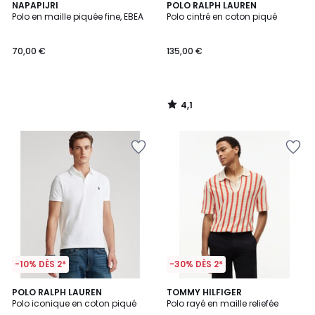
4,1
NAPAPIJRI
POLO RALPH LAUREN
/ 5
Polo en maille piquée fine, EBEA
Polo cintré en coton piqué
70,00 €
135,00 €
4,1
/
5
-10% DÈS 2*
-30% DÈS 2*
4,5
5
POLO RALPH LAUREN
TOMMY HILFIGER
/ 5
Polo iconique en coton piqué
Polo rayé en maille reliefée
Couleurs