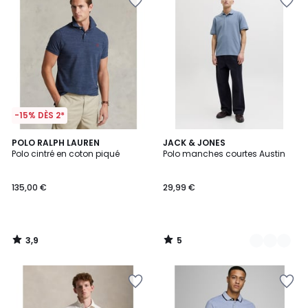
-15% DÈS 2*
3,9
5
POLO RALPH LAUREN
3
JACK & JONES
/ 5
/
Polo cintré en coton piqué
Polo manches courtes Austin
Couleurs
5
135,00 €
29,99 €
3,9
5
/
/
5
5