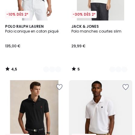
-10% DÈS 2*
-30% DÈS 2*
4,5
5
4
POLO RALPH LAUREN
2
JACK & JONES
/ 5
/
Polo iconique en coton piqué
Polo manches courtes slim
Couleurs
Couleurs
5
135,00 €
29,99 €
4,5
5
/
/
5
5