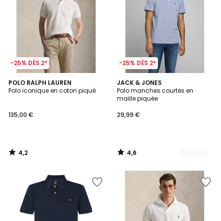
-25% DÈS 2*
-25% DÈS 2*
4,2
4,6
POLO RALPH LAUREN
4
JACK & JONES
/ 5
/ 5
Polo iconique en coton piqué
Polo manches courtes en
Couleurs
maille piquée
135,00 €
29,99 €
4,2
4,6
/
/
5
5