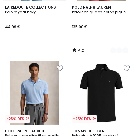
4,2
LA REDOUTE COLLECTIONS
5
POLO RALPH LAUREN
/ 5
Polo rayé fit boxy
Polo iconique en coton piqué
Couleurs
44,99 €
135,00 €
4,2
/
5
-25% DÈS 2*
-25% DÈS 2*
4
4
4
POLO RALPH LAUREN
7
TOMMY HILFIGER
/
/
Polo custom slim fit en maille
Polo ajusté 1985 en piqué