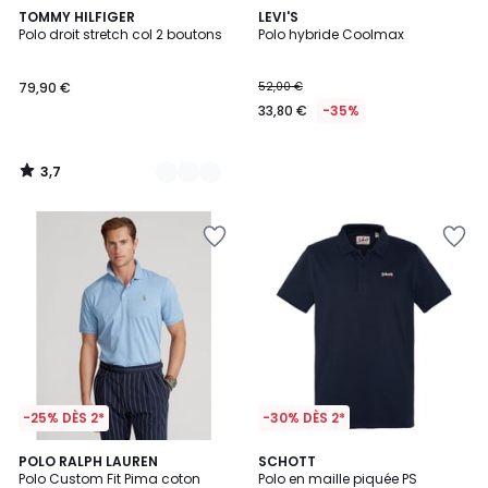
3,7
5
TOMMY HILFIGER
LEVI'S
/ 5
Polo droit stretch col 2 boutons
Polo hybride Coolmax
Couleurs
79,90 €
52,00 €
33,80 €
-35%
3,7
/
5
-25% DÈS 2*
-30% DÈS 2*
4,5
5
2
POLO RALPH LAUREN
2
SCHOTT
/ 5
/
Polo Custom Fit Pima coton
Polo en maille piquée PS
Couleurs
Couleurs