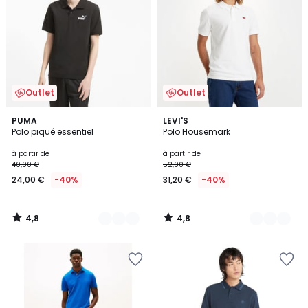
Outlet
Outlet
4,8
4,8
4
PUMA
3
LEVI'S
/ 5
/ 5
Polo piqué essentiel
Polo Housemark
Couleurs
Couleurs
à partir de
à partir de
40,00 €
52,00 €
24,00 €
-40%
31,20 €
-40%
4,8
4,8
/
/
5
5