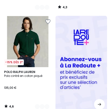
4,3
/
5
Redoute
+
-15% DÈS 2*
4,6
2
POLO RALPH LAUREN
/ 5
Polo cintré en coton piqué
Couleurs
135,00 €
4,6
/