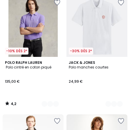
-10% DÈS 2*
-30% DÈS 2*
4,2
5
POLO RALPH LAUREN
3
JACK & JONES
/ 5
Polo cintré en coton piqué
Polo manches courtes
Couleurs
Couleurs
135,00 €
24,99 €
4,2
/
5