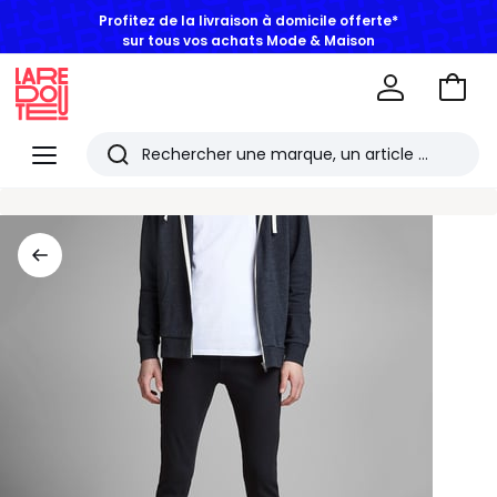
Profitez de la livraison à domicile offerte*
sur tous vos achats Mode & Maison
Aller
au
La
panie
Redoute
Menu
Rechercher
Les
derniers
articles
consultés