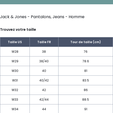
Jack & Jones - Pantalons, Jeans - Homme
Trouvez votre taille
Taille US
Taille FR
Tour de taille (cm)
W28
38
76
W29
38/40
78.6
W30
40
81
W31
40/42
83.5
W32
42
86
W33
42/44
88.5
W34
44
91