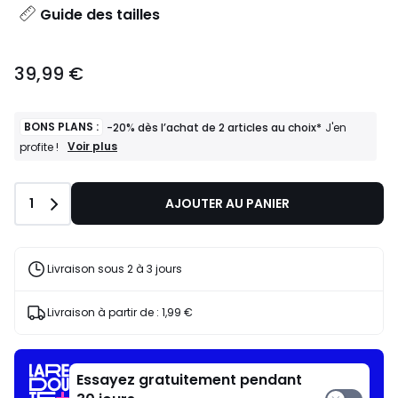
Guide des tailles
39,99 €
BONS PLANS :
-20% dès l’achat de 2 articles au choix*
J'en
BONS
Voir plus
profite !
PLANS
:
-20%
Quantité
1
AJOUTER AU PANIER
dès
l’achat
de
2
articles
Livraison sous 2 à 3 jours
au
choix*
J'en
Livraison à partir de :
1,99 €
profite
!
Essayez gratuitement pendant