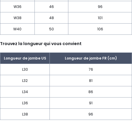
W36
46
96
W38
48
101
W40
50
106
Trouvez la longueur qui vous convient
Longueur de jambe US
Longueur de jambe FR (cm)
L30
76
L32
81
L34
86
L36
91
L38
96