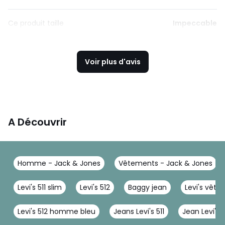
Ce produit taille
Impeccable
Voir plus d'avis
A Découvrir
Homme - Jack & Jones
Vêtements - Jack & Jones
Levi's 511 slim
Levi's 512
Baggy jean
Levi's vêt
Levi's 512 homme bleu
Jeans Levi's 511
Jean Levi's