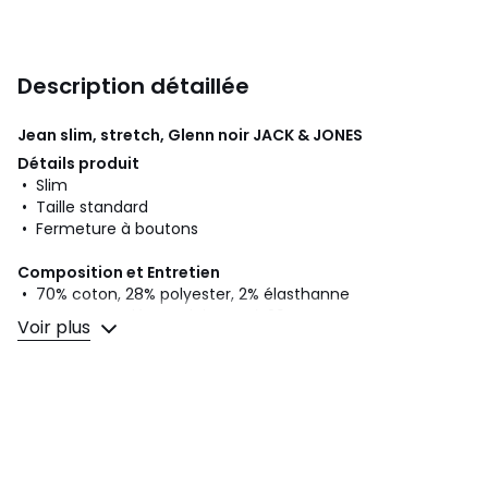
Description détaillée
Jean slim, stretch, Glenn noir
JACK & JONES
Détails produit
• Slim
• Taille standard
• Fermeture à boutons
Composition et Entretien
• 70% coton, 28% polyester, 2% élasthanne
• Coton recyclé au minimum à 20%
Voir plus
• Pour l'entretien, merci de vous référer aux indications
figurant sur l'étiquette du produit
•
COTON RECYCLÉ.
Utiliser du coton recyclé, c'est
préserver certaines ressources et réduire les déchets.