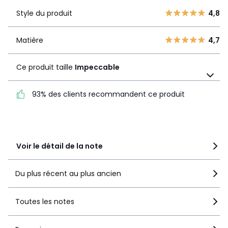
3
0
Style du produit
4,8
Style du
4,8
2
1
produit
1
0
Matière
4,7
Matière
4,7
Ce produit taille
Impeccable
Ce produit taille
Impeccable
93% des clients recommandent ce produit
93% des clients
recommandent ce produit
Voir le détail de la note
Du plus récent au plus ancien
Toutes les notes