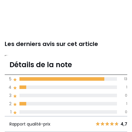
Les derniers avis sur cet article
4,7
Détails de la note
15 avis
de moyenne
5
13
obtenue sur
4
1
l'ensemble des
pays
3
0
2
1
Avis 100% certifiés,
1
0
La Redoute s'engage
Rapport
5
13
4,7
Rapport qualité-prix
4,7
qualité-prix
4
1