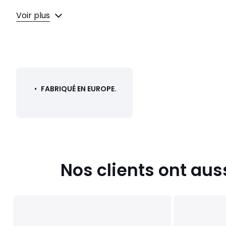
Couleurs
Gris lunaire
Voir plus
Tailles
Taille unique
•
FABRIQUÉ EN EUROPE.
Nos clients ont aus