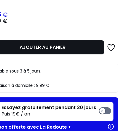
5 €
0 €
z
mme
AJOUTER AU PANIER
rable sous 3 à 5 jours.
raison à domicile :
9,99 €
Essayez gratuitement pendant 30 jours
Puis 19€ / an
ison offerte avec La Redoute +