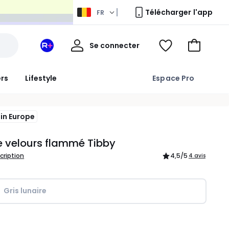
Télécharger l'app
FR
Mon
Se connecter
Mon
Voir
Aller
compte
espace
ma
au
La
wishlist
panier
ers
Lifestyle
Espace Pro
Redoute
+
in Europe
 velours flammé Tibby
scription
4,5
/5
4 avis
Gris lunaire
ité