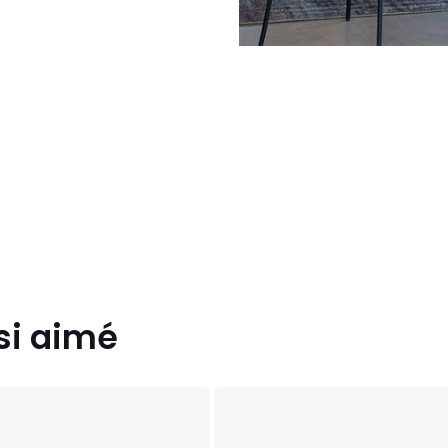
si aimé