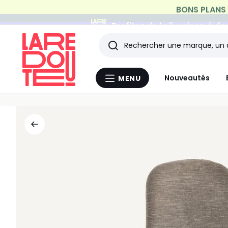
Profitez de la livraison à do
Rechercher
Les
Nouveautés
MENU
Menu
derniers
La
Redoute
articles
consultés