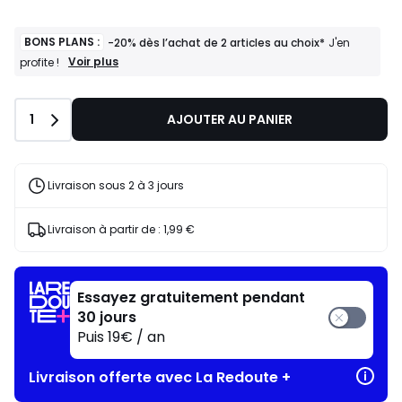
BONS PLANS :
-20% dès l’achat de 2 articles au choix*
J'en
BONS
Voir plus
profite !
PLANS
:
-20%
Quantité
1
AJOUTER AU PANIER
dès
l’achat
de
2
articles
Livraison sous 2 à 3 jours
au
choix*
J'en
Livraison à partir de :
1,99 €
profite
!
Essayez gratuitement pendant
30 jours
Puis 19€ / an
Livraison offerte avec La Redoute +