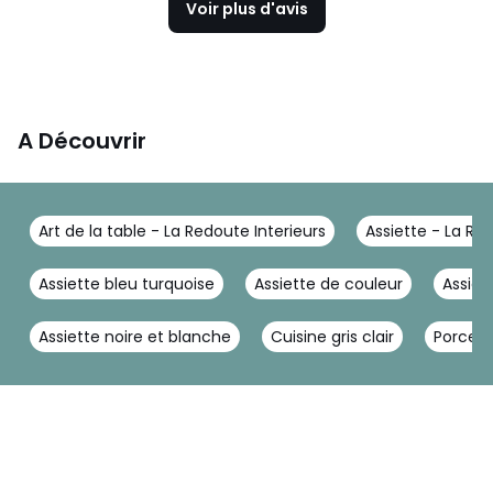
Voir plus d'avis
A Découvrir
Art de la table - La Redoute Interieurs
Assiette - La Re
Assiette bleu turquoise
Assiette de couleur
Assiet
Assiette noire et blanche
Cuisine gris clair
Porcela