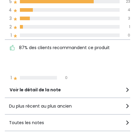
5
23
obtenue sur
4
4
l'ensemble des
pays
3
3
2
1
Avis 100% certifiés,
1
0
La Redoute s'engage
87% des clients
5
23
87% des clients recommandent ce produit
recommandent ce produit
4
4
3
3
2
1
1
0
Voir le détail de la note
Du plus récent au plus ancien
Toutes les notes