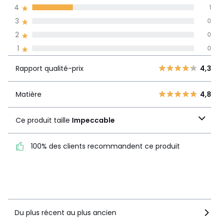
4
1
l'ensemble des
pays
3
0
2
0
Avis 100% certifiés,
1
0
La Redoute s'engage
Rapport
5
3
4,3
Rapport qualité-prix
4,3
qualité-prix
4
1
3
0
Matière
4,8
Matière
4,8
2
0
Ce produit taille
1
0
Ce produit taille
Impeccable
Impeccable
100% des clients recommandent ce produit
100% des clients
recommandent ce produit
Voir le détail de la note
Du plus récent au plus ancien