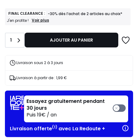
FINAL CLEARANCE :
-30% dès l’achat de 2 articles au choix*
FINAL
Voir plus
J'en profite !
CLEARANCE
:
-30%
Quantité
1
AJOUTER AU PANIER
dès
l’achat
de
2
articles
Livraison sous 2 à 3 jours
au
choix*
J'en
Livraison à partir de :
1,99 €
profite
!
Essayez gratuitement pendant
30 jours
Puis 19€ / an
(1)
Livraison offerte
avec La Redoute +