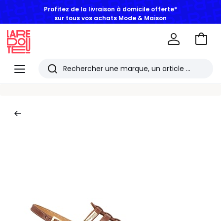
Profitez de la livraison à domicile offerte*
sur tous vos achats Mode & Maison
Aller
au
La
panie
Redoute
Menu
Rechercher
Les
derniers
articles
consultés