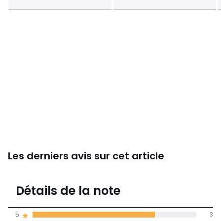
Les derniers avis sur cet article
4,8
Détails de la note
4 avis
de moyenne
5
3
obtenue sur