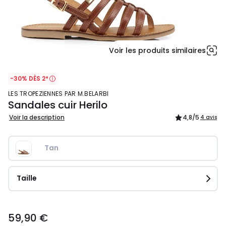
Voir les produits similaires
-30% DÈS 2*
LES TROPEZIENNES PAR M.BELARBI
Sandales cuir Herilo
Voir la description
4,8
/5
4 avis
Tan
Taille
59,90
59,90 €
€.