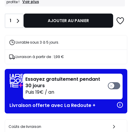
BONS
Voir plus
profite !
PLANS
:
-20%
Quantité
1
AJOUTER AU PANIER
dès
l’achat
de
2
articles
Livrable sous 3 à 5 jours.
au
choix*
J'en
Livraison à partir de :
1,99 €
profite
!
Essayez gratuitement pendant
30 jours
Puis 19€ / an
Livraison offerte avec La Redoute +
Coûts de livraison