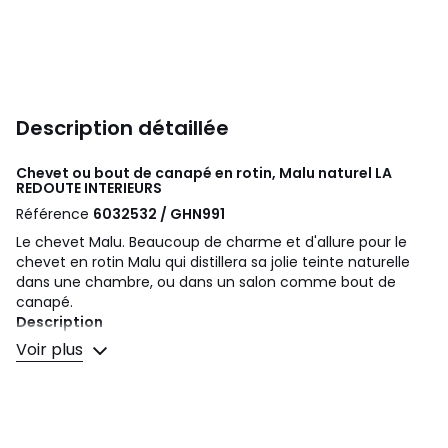
Description détaillée
Chevet ou bout de canapé en rotin, Malu naturel
LA
REDOUTE INTERIEURS
Référence
6032532 / GHN991
Le chevet Malu. Beaucoup de charme et d'allure pour le
chevet en rotin Malu qui distillera sa jolie teinte naturelle
dans une chambre, ou dans un salon comme bout de
canapé.
Description
• Forme cylindrique
Voir plus
• Structure en canne de rotin et rotin tressé, top en
bambou tressé
• Finition vernis nitrocellulosique
• Patins en plastique
• Fabrication artisanale