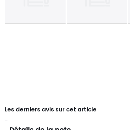
Les derniers avis sur cet article
4,4
Détails de la note