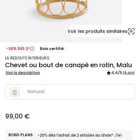
Voir les produits similaires
-20% DÈS 2*
Bois certifié
LA REDOUTE INTERIEURS
Chevet ou bout de canapé en rotin, Malu
Voir la description
4,4
/5
14 avis
Naturel
99,00
99,00 €
€.
BONS PLANS :
-20% dès l’achat de 2 articles au choix*
J'en