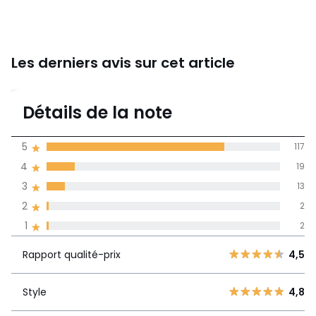
Les derniers avis sur cet article
4,6
Détails de la note
153 avis
de moyenne
5
117
obtenue sur
4
19
l'ensemble des
pays
3
13
2
2
Avis 100% certifiés,
1
2
La Redoute s'engage
Rapport
5
117
4,5
Rapport qualité-prix
4,5
qualité-prix
4
19
3
13
Style
4,8
Style
4,8
2
2