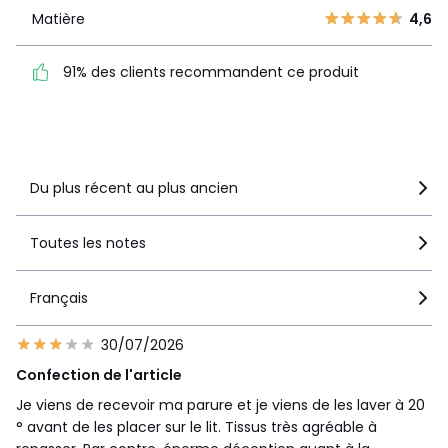
1
2
Matière
4,6
Matière
4,6
91% des clients
91% des clients recommandent ce produit
recommandent ce produit
Voir le détail de la note
Du plus récent au plus ancien
Toutes les notes
Français
30/07/2026
Confection de l'article
Je viens de recevoir ma parure et je viens de les laver à 20
° avant de les placer sur le lit. Tissus très agréable à