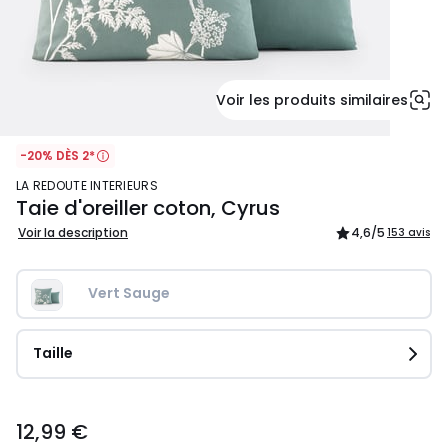
Voir les produits similaires
-20% DÈS 2*
LA REDOUTE INTERIEURS
Taie d'oreiller coton, Cyrus
Voir la description
4,6
/5
153 avis
Vert Sauge
Taille
12,99
12,99 €
€.