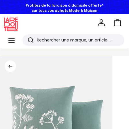
Profitez de la livraison à domicile offerte*
sur tous vos achats Mode & Maison
Aller
au
La
panie
Redoute
Menu
Rechercher
Les
derniers
articles
consultés