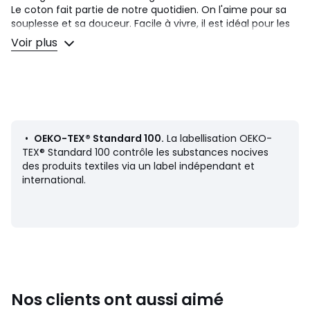
Le coton fait partie de notre quotidien. On l'aime pour sa
souplesse et sa douceur. Facile à vivre, il est idéal pour les
lits des petits comme des grands !
Voir plus
Description
• 100% coton
• 57 fils/cm²
• Recto imprimé placé feuillage, verso uni
•
OEKO-TEX® Standard 100.
La labellisation OEKO-
Entretien
TEX® Standard 100 contrôle les substances nocives
• Température de lavage 60°
des produits textiles via un label indépendant et
• En lavant votre linge à 40° au lieu de 60°, vous limitez la
international.
consommation d'énergie
Dimensions
• 50 x 70 cm : taie rectangulaire
• 63 x 63 cm : taie carrée
Nos clients ont aussi aimé
Fiche produit relative aux qualités et caractéristiques