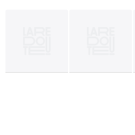
environnementales
• Origine de fabrication (tissage, teinture, impression,
confection) : Pakistan
Couleurs
Vert Sauge
Tailles
50 x 70 cm, 63 x 63 cm