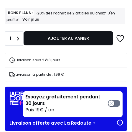
BONS PLANS :
-20% dès l’achat de 2 articles au choix*
J'en
BONS
Voir plus
profite !
PLANS
:
-20%
Quantité
1
AJOUTER AU PANIER
dès
l’achat
de
2
articles
Livraison sous 2 à 3 jours
au
choix*
J'en
Livraison à partir de :
1,99 €
profite
!
Essayez gratuitement pendant
30 jours
Puis 19€ / an
Livraison offerte avec La Redoute +