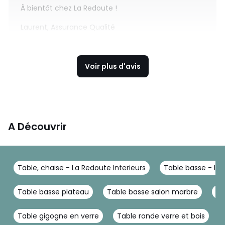
À bientôt chez La Redoute !
Laurent, Assurance Qualité
Voir plus d'avis
A Découvrir
Table, chaise - La Redoute Interieurs
Table basse - La 
Table basse plateau
Table basse salon marbre
Ta
Table gigogne en verre
Table ronde verre et bois