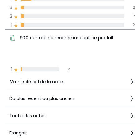
pays
3
2
2
2
Avis 100% certifiés,
1
2
La Redoute s'engage
90% des clients
5
50
90% des clients recommandent ce produit
recommandent ce produit
4
6
3
2
2
2
1
2
Voir le détail de la note
Du plus récent au plus ancien
Toutes les notes
Français