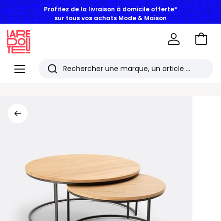
Profitez de la livraison à domicile offerte*
sur tous vos achats Mode & Maison
Aller
au
La
panie
Redoute
Menu
Rechercher
Les
derniers
articles
consultés