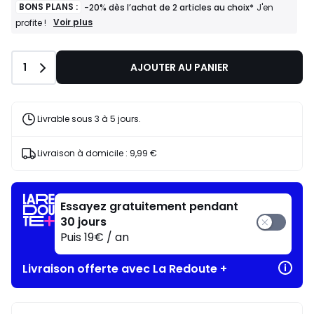
BONS PLANS :
-20% dès l’achat de 2 articles au choix*
J'en
BONS
Voir plus
profite !
PLANS
:
-20%
Quantité
1
AJOUTER AU PANIER
dès
l’achat
de
2
articles
Livrable sous 3 à 5 jours.
au
choix*
J'en
Livraison à domicile :
9,99 €
profite
!
Essayez gratuitement pendant
30 jours
Puis 19€ / an
Livraison offerte avec La Redoute +