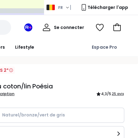
Télécharger l'app
FR
Mon
Se connecter
Mon
Voir
Aller
compte
espace
ma
au
La
wishlist
panier
ers
Lifestyle
Espace Pro
Redoute
+
S 2*
 coton/lin Poésia
scription
4,3
/5
25 avis
Naturel/bronze/vert de gris