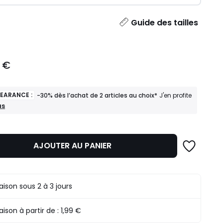
ité
Guide des tailles
 €
LEARANCE :
-30% dès l’achat de 2 articles au choix*
J'en profite
us
ANCE
AJOUTER AU PANIER
t
s
raison sous 2 à 3 jours
raison à partir de :
1,99 €