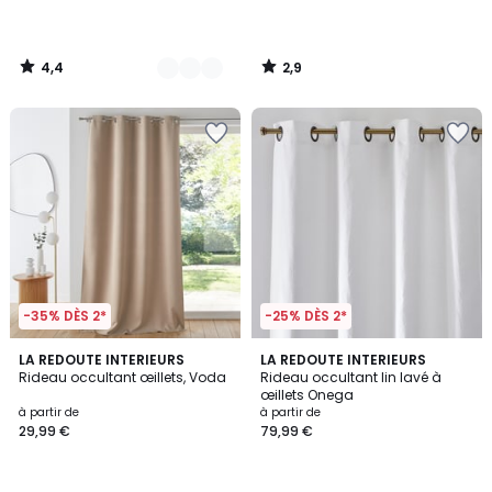
partir
de
54,99
4,4
2,9
€.
/
/
5
5
-35% DÈS 2*
-25% DÈS 2*
4,2
4
7
LA REDOUTE INTERIEURS
12
LA REDOUTE INTERIEURS
/ 5
/
Rideau occultant œillets, Voda
Rideau occultant lin lavé à
Couleurs
Couleurs
5
œillets Onega
à partir de
à partir de
29,99 €
79,99 €