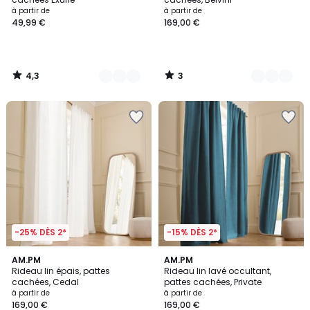
à partir de
à partir de
49,99 €
169,00 €
4,3
3
/
/
5
5
-25% DÈS 2*
-15% DÈS 2*
3
4,5
4
AM.PM
5
AM.PM
/
/ 5
Rideau lin épais, pattes
Rideau lin lavé occultant,
Couleurs
Couleurs
5
cachées, Cedal
pattes cachées, Private
à partir de
à partir de
169,00 €
169,00 €