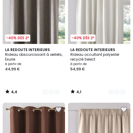
-40% DÈS 2*
-40% DÈS 2*
4,4
4,1
4
LA REDOUTE INTERIEURS
2
LA REDOUTE INTERIEURS
/ 5
/ 5
Rideau obscurcissant à œillets,
Rideau occultant polyester
Couleurs
Couleurs
Exurie
recyclé Select
à partir de
à partir de
44,99 €
54,99 €
4,4
4,1
/
/
5
5