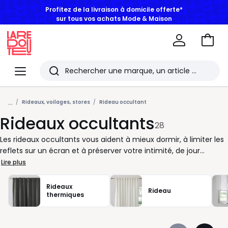
sur tous vos achats Mode & Maison
Aller
au
La
panie
Redoute
Menu
Rechercher
Les
...
derniers
Rideaux, voilages, stores
Rideau occultant
Rideaux occultants
articles
28
consultés
Les rideaux occultants vous aident à mieux dormir, à limiter les
reflets sur un écran et à préserver votre intimité, de jour
comme de nuit. Dans une chambre, ils créent une obscurité
Lire plus
appréciable pour les grasses matinées ou les siestes. Dans un
salon, ils tamisent la lumière et rendent l’ambiance plus
Rideaux
Rideau
confortable. Chez La Redoute, nous vous proposons des rideaux
thermiques
occultants dans différents coloris, unis ou à motifs, pour
s’adapter à votre décoration sans compliquer votre choix.