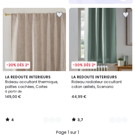
5
-20% DÈS 2*
-30% DÈS 2*
4
3,7
2
LA REDOUTE INTERIEURS
3
LA REDOUTE INTERIEURS
/
/ 5
Rideau occultant thermique,
Rideau radiateur occultant
Couleurs
Couleurs
5
pattes cachées, Cortes
coton œillets, Scenario
à partir de
149,00 €
44,99 €
4
3,7
/
/
5
5
Page 1 sur 1