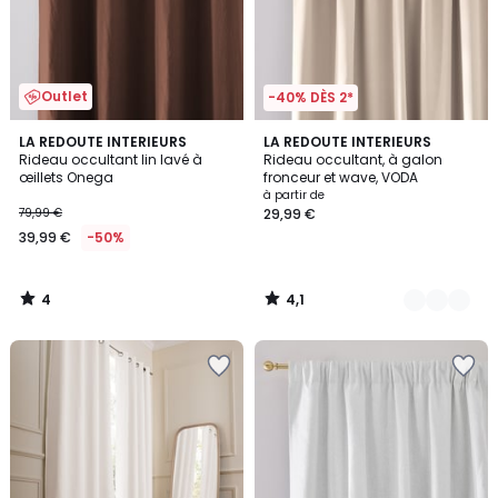
Outlet
-40% DÈS 2*
4
4,1
LA REDOUTE INTERIEURS
7
LA REDOUTE INTERIEURS
/
/ 5
Rideau occultant lin lavé à
Rideau occultant, à galon
Couleurs
5
œillets Onega
fronceur et wave, VODA
à partir de
79,99 €
29,99 €
39,99 €
-50%
4
4,1
/
/
5
5