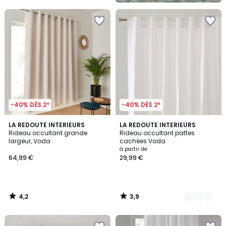
5
-40% DÈS 2*
-40% DÈS 2*
4,2
3,9
LA REDOUTE INTERIEURS
6
LA REDOUTE INTERIEURS
/ 5
/ 5
Rideau occultant grande
Rideau occultant pattes
Couleurs
largeur, Voda
cachées Voda
à partir de
64,99 €
29,99 €
4,2
3,9
/
/
5
5