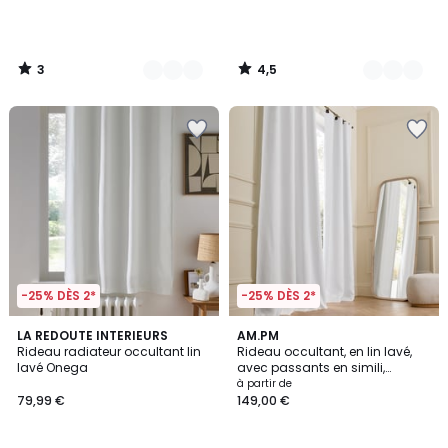
3
4,5
/
/
5
5
-25% DÈS 2*
-25% DÈS 2*
3,8
4,6
10
LA REDOUTE INTERIEURS
11
AM.PM
/ 5
/ 5
Rideau radiateur occultant lin
Rideau occultant, en lin lavé,
Couleurs
Couleurs
lavé Onega
avec passants en simili,
PRIVATE
à partir de
79,99 €
149,00 €