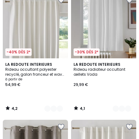
-40% DÈS 2*
-30% DÈS 2*
4,2
4,1
2
LA REDOUTE INTERIEURS
7
LA REDOUTE INTERIEURS
/ 5
/ 5
Rideau occultant polyester
Rideau radiateur occultant
Couleurs
Couleurs
recyclé, galon fronceur et wave,
œillets Voda
SELECT
à partir de
54,99 €
29,99 €
4,2
4,1
/
/
5
5