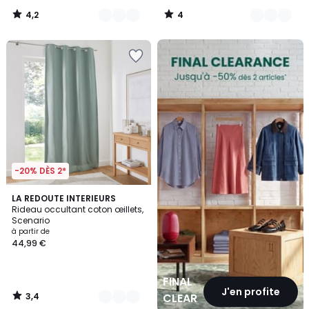
4,2
4
/
/
5
5
FINAL
CLEARANCE
-20% DÈS 2*
3,4
8
LA REDOUTE INTERIEURS
/ 5
Rideau occultant coton œillets,
Couleurs
Scenario
à partir de
44,99 €
FINAL
J'en profite
3,4
CLEARANCE
/