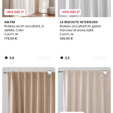
-25% DÈS 2*
-35% DÈS 2*
3,8
3,3
4
AM.PM
4
LA REDOUTE INTERIEURS
/ 5
/ 5
Rideau en lin occultant, à
Rideau occultant lin galon
Couleurs
Couleurs
œillets, Colin
fronceur et wave, ELBA
à partir de
à partir de
179,00 €
149,00 €
3,8
3,3
/
/
5
5