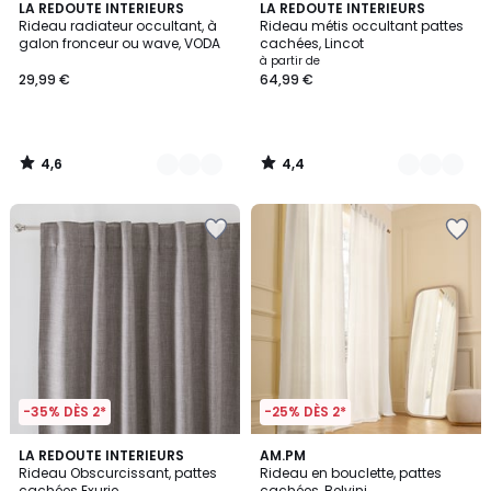
4,6
4,4
7
LA REDOUTE INTERIEURS
4
LA REDOUTE INTERIEURS
/ 5
/ 5
Rideau radiateur occultant, à
Rideau métis occultant pattes
Couleurs
Couleurs
galon fronceur ou wave, VODA
cachées, Lincot
à partir de
29,99 €
64,99 €
4,6
4,4
/
/
5
5
-35% DÈS 2*
-25% DÈS 2*
4,3
3
4
LA REDOUTE INTERIEURS
4
AM.PM
/ 5
/
Rideau Obscurcissant, pattes
Rideau en bouclette, pattes
Couleurs
Couleurs
5
cachées Exurie
cachées, Belvini