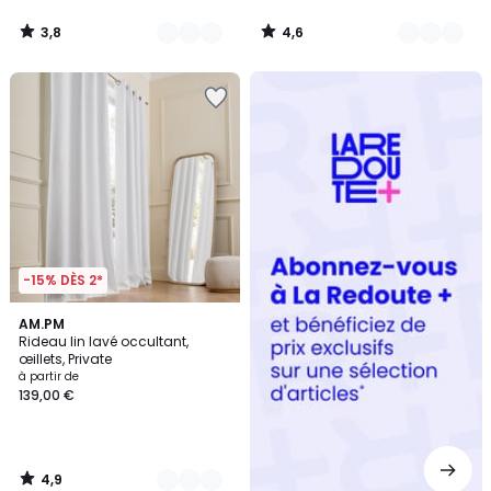
3,8
4,6
/
/
5
5
Redoute
+
-15% DÈS 2*
4,9
10
AM.PM
/ 5
Rideau lin lavé occultant,
Couleurs
œillets, Private
à partir de
139,00 €
4,9
/