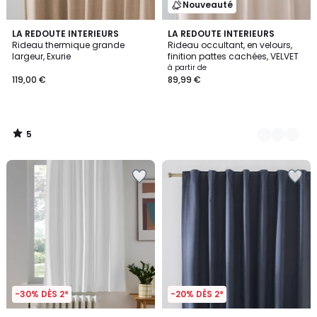
Nouveauté
5
LA REDOUTE INTERIEURS
4
LA REDOUTE INTERIEURS
/
Rideau thermique grande
Rideau occultant, en velours,
Couleurs
5
largeur, Exurie
finition pattes cachées, VELVET
à partir de
119,00 €
89,99 €
5
/
5
-30% DÈS 2*
-20% DÈS 2*