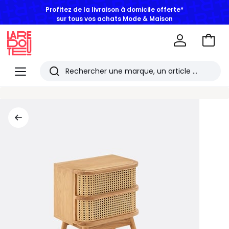
Profitez de la livraison à domicile offerte*
sur tous vos achats Mode & Maison
Aller
au
La
panie
Redoute
Menu
Rechercher
Les
derniers
articles
consultés