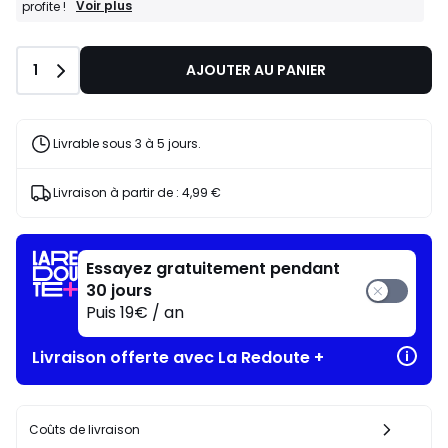
BONS
Voir plus
profite !
PLANS
:
-10%
Quantité
1
AJOUTER AU PANIER
dès
l’achat
de
2
articles
Livrable sous 3 à 5 jours.
au
choix*
J'en
Livraison à partir de :
4,99 €
profite
!
Essayez gratuitement pendant
30 jours
Puis 19€ / an
Livraison offerte avec La Redoute +
Coûts de livraison