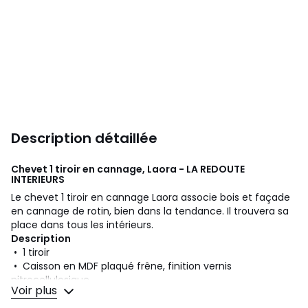
Description détaillée
Chevet 1 tiroir en cannage, Laora - LA REDOUTE
INTERIEURS
Le chevet 1 tiroir en cannage Laora associe bois et façade
en cannage de rotin, bien dans la tendance. Il trouvera sa
place dans tous les intérieurs.
Description
• 1 tiroir
• Caisson en MDF plaqué frêne, finition vernis
nitrocellulosique
Voir plus
• Pieds en hévéa massif teinté chêne, finition vernis
nitrocellulosique