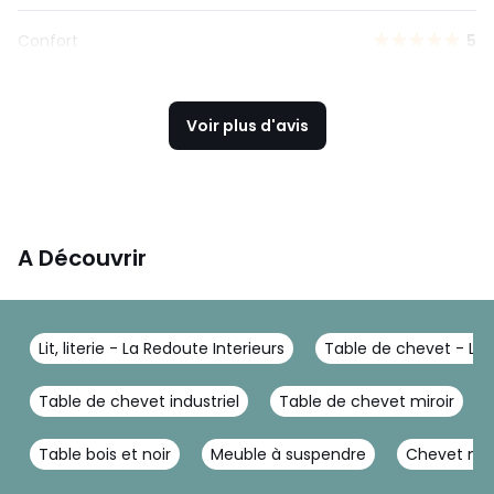
Confort
5
Voir plus d'avis
A Découvrir
Lit, literie - La Redoute Interieurs
Table de chevet - La 
Table de chevet industriel
Table de chevet miroir
Table bois et noir
Meuble à suspendre
Chevet mu