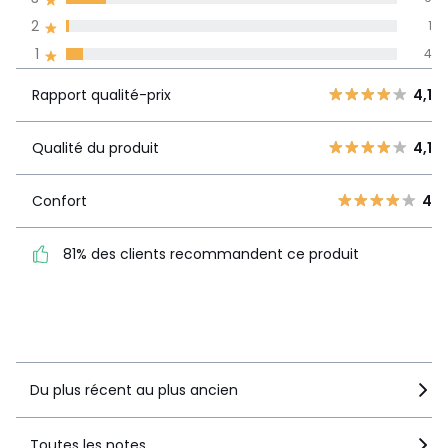
2
1
Avis 100% certifiés,
1
4
La Redoute s'engage
Rapport
5
42
4,1
Rapport qualité-prix
4,1
qualité-prix
4
17
3
9
Qualité du produit
4,1
Qualité du
4,1
2
1
produit
1
4
Confort
4
Confort
4
81% des clients recommandent ce produit
81% des clients
recommandent ce produit
Voir le détail de la note
Du plus récent au plus ancien
Toutes les notes