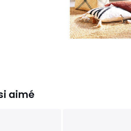
si aimé