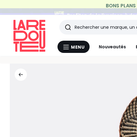
Profitez de la livraison à do
Rechercher
Les
Nouveautés
MENU
Menu
derniers
La
Redoute
articles
consultés