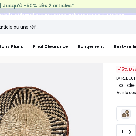
micile offerte*
sur tous vos achats Mode & Maison
Bons Plans
Final Clearance
Rangement
Best-sell
-15% DÈ
LA REDOUT
Lot de
Voir la de
Quant
1