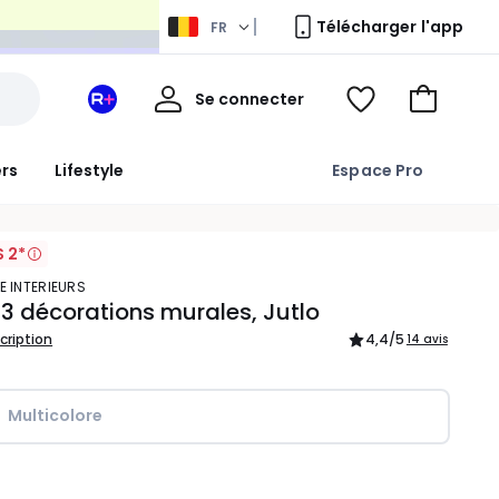
Télécharger l'app
FR
Mon
Se connecter
Mon
Voir
Aller
compte
espace
ma
au
La
wishlist
panier
ers
Lifestyle
Espace Pro
Redoute
+
S 2*
E INTERIEURS
 3 décorations murales, Jutlo
scription
4,4
/5
14 avis
Multicolore
ité