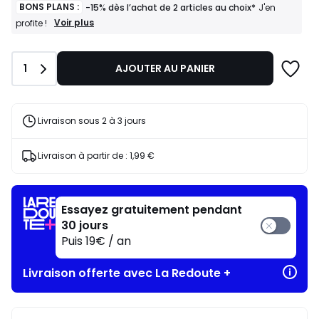
BONS PLANS :
-15% dès l’achat de 2 articles au choix*
J'en
BONS
Voir plus
profite !
PLANS
:
-15%
Quantité
1
AJOUTER AU PANIER
dès
l’achat
de
2
articles
Livraison sous 2 à 3 jours
au
choix*
J'en
Livraison à partir de :
1,99 €
profite
!
Essayez gratuitement pendant
30 jours
Puis 19€ / an
Livraison offerte avec La Redoute +