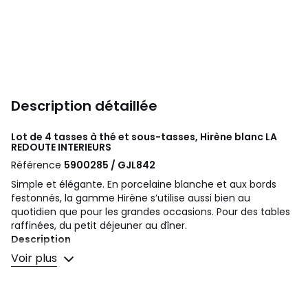
Description détaillée
Lot de 4 tasses à thé et sous-tasses, Hirène blanc
LA
REDOUTE INTERIEURS
Référence
5900285 / GJL842
Simple et élégante. En porcelaine blanche et aux bords
festonnés, la gamme Hirène s’utilise aussi bien au
quotidien que pour les grandes occasions. Pour des tables
raffinées, du petit déjeuner au dîner.
Description
• En porcelaine blanche
Voir plus
• Bords festonnés
Entretien
• Compatibles lave-vaisselle et micro-ondes