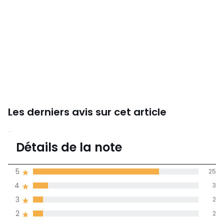
Les derniers avis sur cet article
4,5
Détails de la note
33 avis
de moyenne
5
25
obtenue sur
4
3
l'ensemble des
pays
3
2
2
2
Avis 100% certifiés,