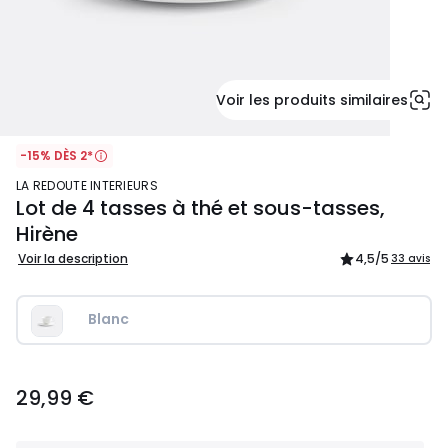
Voir les produits similaires
-15% DÈS 2*
LA REDOUTE INTERIEURS
Lot de 4 tasses à thé et sous-tasses,
Hirène
Voir la description
4,5
/5
33 avis
Blanc
29,99
29,99 €
€.