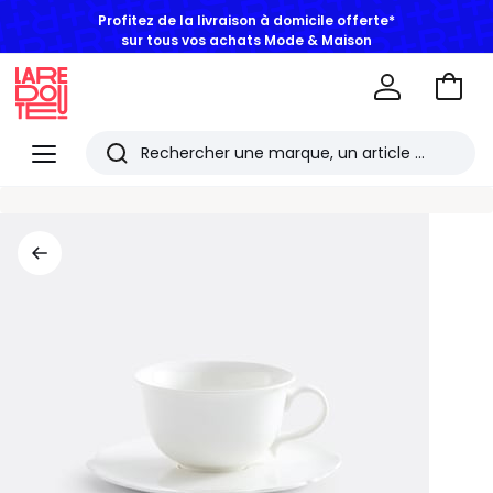
Profitez de la livraison à domicile offerte*
sur tous vos achats Mode & Maison
Aller
au
La
panie
Redoute
Menu
Rechercher
Les
derniers
articles
consultés