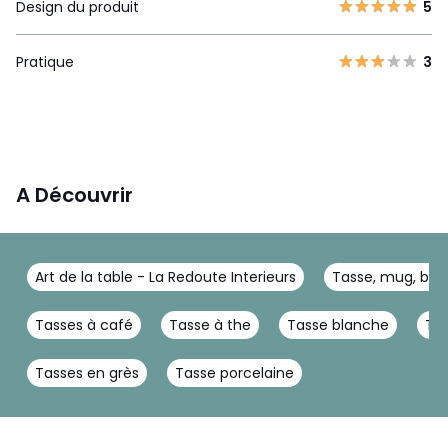
Design du produit
5
Pratique
3
A Découvrir
Art de la table - La Redoute Interieurs
Tasse, mug, bol 
Tasses à café
Tasse à the
Tasse blanche
Tas
Tasses en grès
Tasse porcelaine