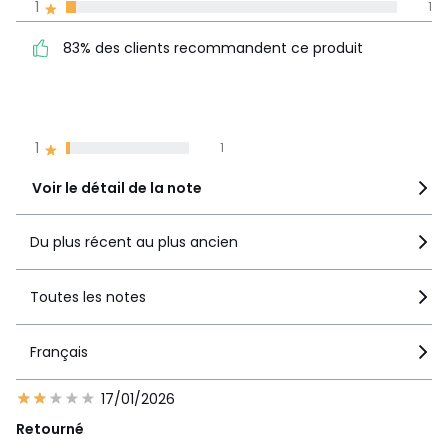
1
1
La Redoute s'engage
83% des clients
5
25
83% des clients recommandent ce produit
recommandent ce produit
4
3
3
2
2
2
1
1
Voir le détail de la note
Du plus récent au plus ancien
Toutes les notes
Français
17/01/2026
Retourné